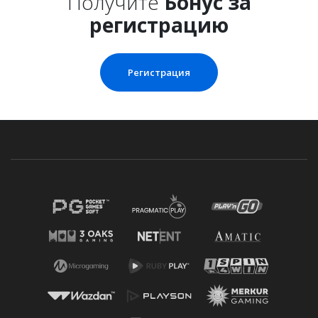
Получите
Бонус за
регистрацию
Регистрация