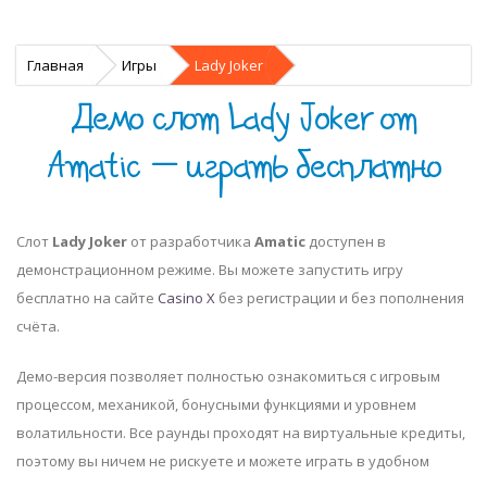
Главная
Игры
Lady Joker
Демо слот Lady Joker от
Amatic — играть бесплатно
Слот
Lady Joker
от разработчика
Amatic
доступен в
демонстрационном режиме. Вы можете запустить игру
бесплатно на сайте
Casino X
без регистрации и без пополнения
счёта.
Демо-версия позволяет полностью ознакомиться с игровым
процессом, механикой, бонусными функциями и уровнем
волатильности. Все раунды проходят на виртуальные кредиты,
поэтому вы ничем не рискуете и можете играть в удобном