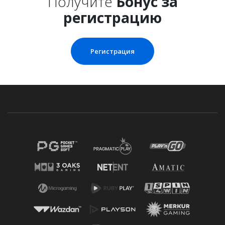
Получите
Бонус за
регистрацию
Регистрация