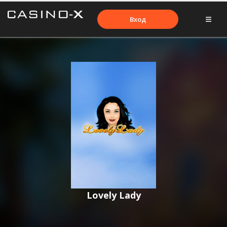
Вход
Lovely Lady