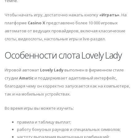
темпе.
Чтобы начать игру, достаточно нажать кнопку
«Играть»
. На
платформе
Casino X
представлено более 10 000 игровых
автоматов от ведущих провайдеров, включая классические
слоты, видеослоты, настольные игры и live-раздел.
Особенности слота Lovely Lady
Игровой автомат
Lovely Lady
выполнен в фирменном стиле
студии
Amatic
и поддерживает адаптивный интерфейс,
благодаря чему он корректно запускается как на компьютере,
так и на мобильных устройствах.
Во время игры вы можете изучить:
правила и таблицу выплат;
работу бонусных раундов и специальных символов;
частоту выпадения выигрышных комбинаций;