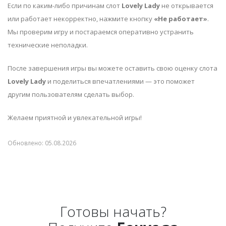
Если по каким-либо причинам слот
Lovely Lady
не открывается
или работает некорректно, нажмите кнопку
«Не работает»
.
Мы проверим игру и постараемся оперативно устранить
технические неполадки.
После завершения игры вы можете оставить свою оценку слота
Lovely Lady
и поделиться впечатлениями — это поможет
другим пользователям сделать выбор.
Желаем приятной и увлекательной игры!
Обновлено:
05.08.2026
Готовы начать?