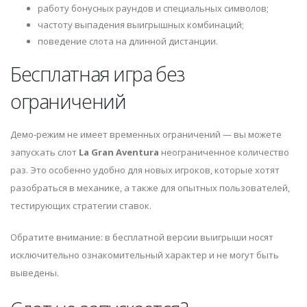
работу бонусных раундов и специальных символов;
частоту выпадения выигрышных комбинаций;
поведение слота на длинной дистанции.
Бесплатная игра без
ограничений
Демо-режим не имеет временных ограничений — вы можете
запускать слот
La Gran Aventura
неограниченное количество
раз. Это особенно удобно для новых игроков, которые хотят
разобраться в механике, а также для опытных пользователей,
тестирующих стратегии ставок.
Обратите внимание: в бесплатной версии выигрыши носят
исключительно ознакомительный характер и не могут быть
выведены.