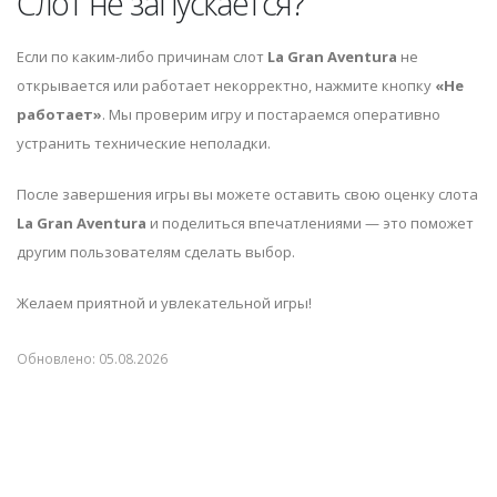
Слот не запускается?
Если по каким-либо причинам слот
La Gran Aventura
не
открывается или работает некорректно, нажмите кнопку
«Не
работает»
. Мы проверим игру и постараемся оперативно
устранить технические неполадки.
После завершения игры вы можете оставить свою оценку слота
La Gran Aventura
и поделиться впечатлениями — это поможет
другим пользователям сделать выбор.
Желаем приятной и увлекательной игры!
Обновлено:
05.08.2026