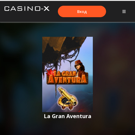
Вход
La Gran Aventura