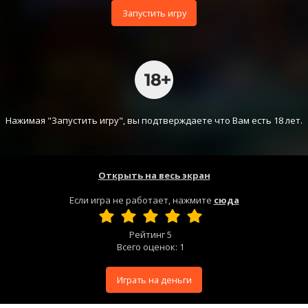
Запустить игру
Нажимая "Запустить игру", вы подтверждаете что Вам есть 18 лет.
Открыть на весь экран
Если игра не работает, нажмите
сюда
Рейтинг
5
Всего оценок:
1
Играть на деньги