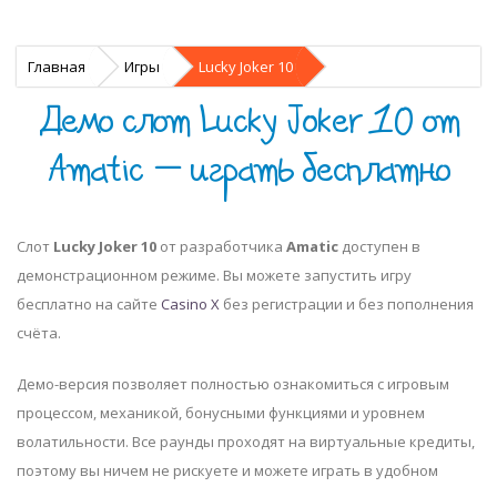
Главная
Игры
Lucky Joker 10
Демо слот Lucky Joker 10 от
Amatic — играть бесплатно
Слот
Lucky Joker 10
от разработчика
Amatic
доступен в
демонстрационном режиме. Вы можете запустить игру
бесплатно на сайте
Casino X
без регистрации и без пополнения
счёта.
Демо-версия позволяет полностью ознакомиться с игровым
процессом, механикой, бонусными функциями и уровнем
волатильности. Все раунды проходят на виртуальные кредиты,
поэтому вы ничем не рискуете и можете играть в удобном