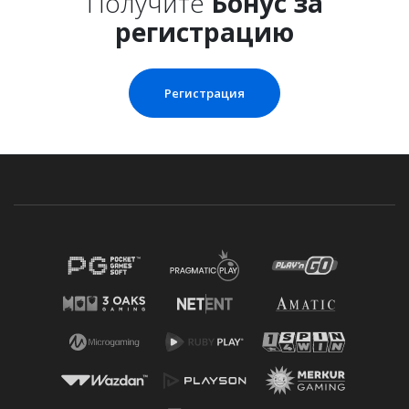
Получите
Бонус за
регистрацию
Регистрация