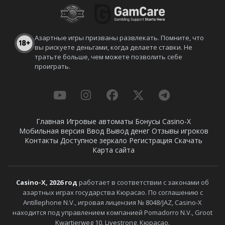
Азартные игры призваны развлекать. Помните, что
вы рискуете деньгами, когда делаете ставки. Не
тратьте больше, чем можете позволить себе
проиграть.
Главная
Игровые автоматы
Бонусы Casino-X
Мобильная версия
Ввод Вывод денег
Отзывы игроков
Контакты
Доступное зеркало
Регистрация
Скачать
Карта сайта
Casino-X, 2026 год
работает в соответствии с законами об
азартных играх государства Кюрасао. По соглашению с
Antillephone N.V., игровая лицензия № 8048/JAZ, Casino-X
находится под управлением компанией Pomadorro N.V., Groot
Kwartierweg 10, Livestrong, Кюрасао.