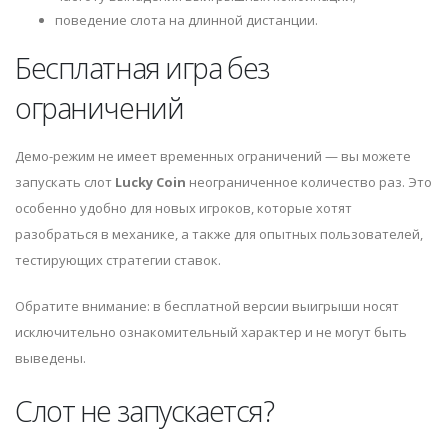
поведение слота на длинной дистанции.
Бесплатная игра без
ограничений
Демо-режим не имеет временных ограничений — вы можете
запускать слот
Lucky Coin
неограниченное количество раз. Это
особенно удобно для новых игроков, которые хотят
разобраться в механике, а также для опытных пользователей,
тестирующих стратегии ставок.
Обратите внимание: в бесплатной версии выигрыши носят
исключительно ознакомительный характер и не могут быть
выведены.
Слот не запускается?