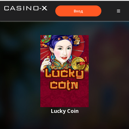
Вход
Lucky Coin