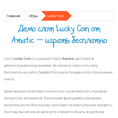
Главная
Игры
Lucky Coin
Демо слот Lucky Coin от
Amatic — играть бесплатно
Слот
Lucky Coin
от разработчика
Amatic
доступен в
демонстрационном режиме. Вы можете запустить игру
бесплатно на сайте
Casino X
без регистрации и без пополнения
счёта.
Демо-версия позволяет полностью ознакомиться с игровым
процессом, механикой, бонусными функциями и уровнем
волатильности. Все раунды проходят на виртуальные кредиты,
поэтому вы ничем не рискуете и можете играть в удобном