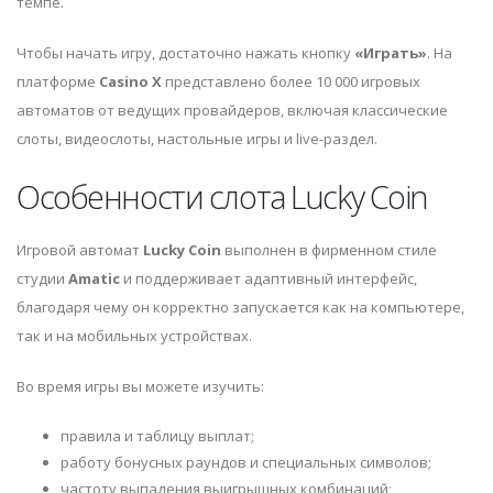
темпе.
Чтобы начать игру, достаточно нажать кнопку
«Играть»
. На
платформе
Casino X
представлено более 10 000 игровых
автоматов от ведущих провайдеров, включая классические
слоты, видеослоты, настольные игры и live-раздел.
Особенности слота Lucky Coin
Игровой автомат
Lucky Coin
выполнен в фирменном стиле
студии
Amatic
и поддерживает адаптивный интерфейс,
благодаря чему он корректно запускается как на компьютере,
так и на мобильных устройствах.
Во время игры вы можете изучить:
правила и таблицу выплат;
работу бонусных раундов и специальных символов;
частоту выпадения выигрышных комбинаций;