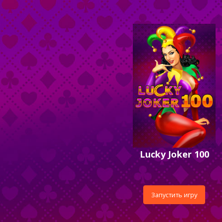
Lucky Joker 100
Запустить игру