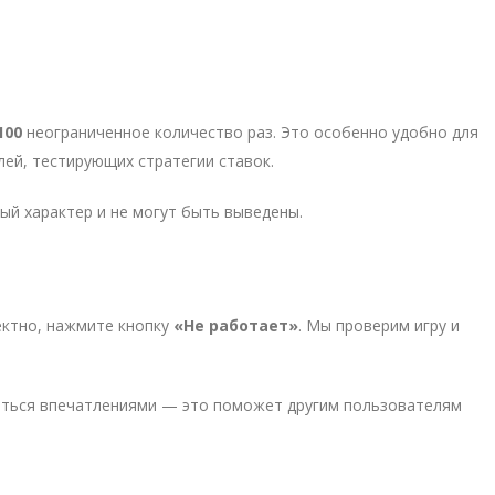
100
неограниченное количество раз. Это особенно удобно для
лей, тестирующих стратегии ставок.
й характер и не могут быть выведены.
ектно, нажмите кнопку
«Не работает»
. Мы проверим игру и
ться впечатлениями — это поможет другим пользователям