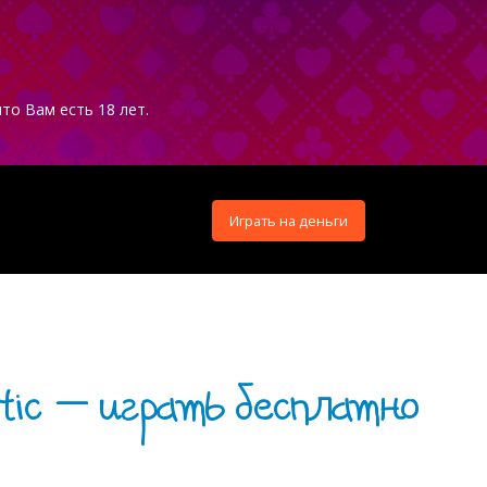
то Вам есть 18 лет.
Играть на деньги
tic — играть бесплатно