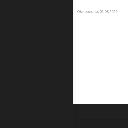
Обновлено:
05.08.2026