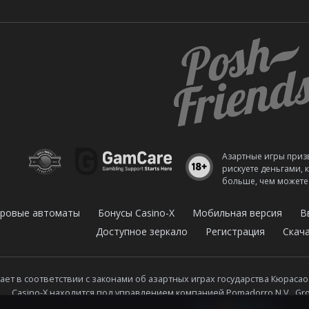
Азартные игры призв
рискуете деньгами, к
больше, чем можете 
ровые автоматы
Бонусы Casino-X
Мобильная версия
В
Доступное зеркало
Регистрация
Скач
ет в соответствии с законами об азартных играх государства Кюрасао. 
Casino-X находится под управлением компанией Pomadorro N.V., Groot