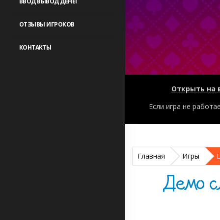
ВВОД ВЫВОД ДЕНЕГ
ОТЗЫВЫ ИГРОКОВ
КОНТАКТЫ
Открыть на 
Если игра не работа
Главная
Игры
L
Демо с