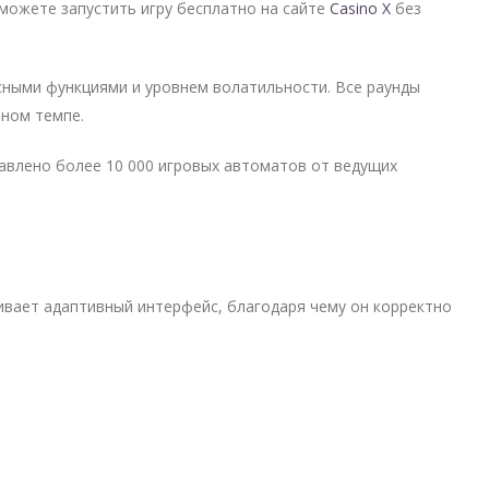
можете запустить игру бесплатно на сайте
Casino X
без
сными функциями и уровнем волатильности. Все раунды
бном темпе.
авлено более 10 000 игровых автоматов от ведущих
вает адаптивный интерфейс, благодаря чему он корректно