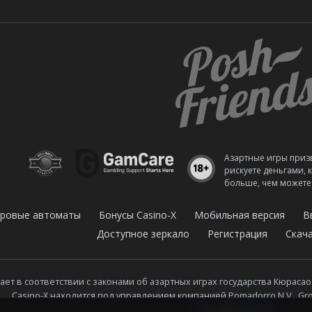
Азартные игры призв
рискуете деньгами, к
больше, чем можете 
ровые автоматы
Бонусы Casino-X
Мобильная версия
В
Доступное зеркало
Регистрация
Скач
ет в соответствии с законами об азартных играх государства Кюрасао. 
Casino-X находится под управлением компанией Pomadorro N.V., Groot