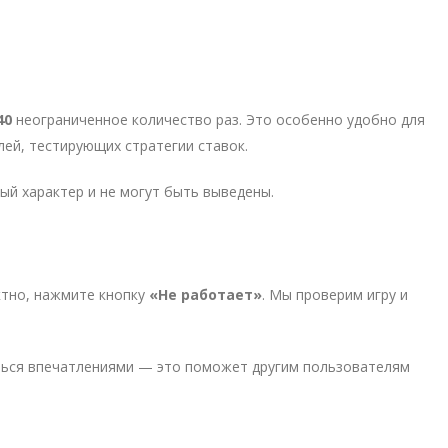
40
неограниченное количество раз. Это особенно удобно для
лей, тестирующих стратегии ставок.
й характер и не могут быть выведены.
ктно, нажмите кнопку
«Не работает»
. Мы проверим игру и
ься впечатлениями — это поможет другим пользователям