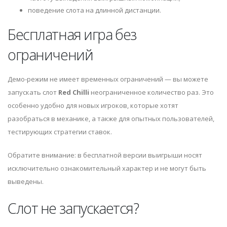
поведение слота на длинной дистанции.
Бесплатная игра без
ограничений
Демо-режим не имеет временных ограничений — вы можете
запускать слот
Red Chilli
неограниченное количество раз. Это
особенно удобно для новых игроков, которые хотят
разобраться в механике, а также для опытных пользователей,
тестирующих стратегии ставок.
Обратите внимание: в бесплатной версии выигрыши носят
исключительно ознакомительный характер и не могут быть
выведены.
Слот не запускается?