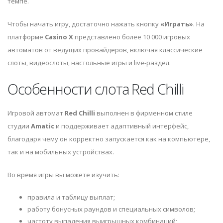
темпе.
Чтобы начать игру, достаточно нажать кнопку
«Играть»
. На
платформе
Casino X
представлено более 10 000 игровых
автоматов от ведущих провайдеров, включая классические
слоты, видеослоты, настольные игры и live-раздел.
Особенности слота Red Chilli
Игровой автомат
Red Chilli
выполнен в фирменном стиле
студии
Amatic
и поддерживает адаптивный интерфейс,
благодаря чему он корректно запускается как на компьютере,
так и на мобильных устройствах.
Во время игры вы можете изучить:
правила и таблицу выплат;
работу бонусных раундов и специальных символов;
частоту выпадения выигрышных комбинаций;