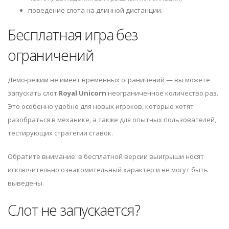
поведение слота на длинной дистанции.
Бесплатная игра без
ограничений
Демо-режим не имеет временных ограничений — вы можете
запускать слот
Royal Unicorn
неограниченное количество раз.
Это особенно удобно для новых игроков, которые хотят
разобраться в механике, а также для опытных пользователей,
тестирующих стратегии ставок.
Обратите внимание: в бесплатной версии выигрыши носят
исключительно ознакомительный характер и не могут быть
выведены.
Слот не запускается?