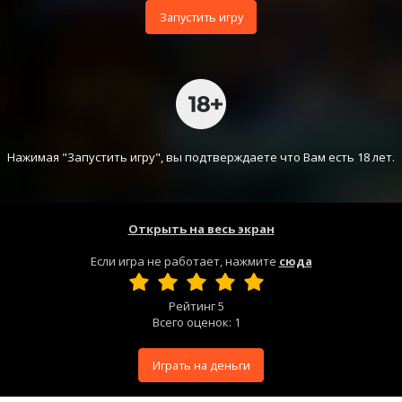
Запустить игру
Нажимая "Запустить игру", вы подтверждаете что Вам есть 18 лет.
Открыть на весь экран
Если игра не работает, нажмите
сюда
Рейтинг
5
Всего оценок:
1
Играть на деньги