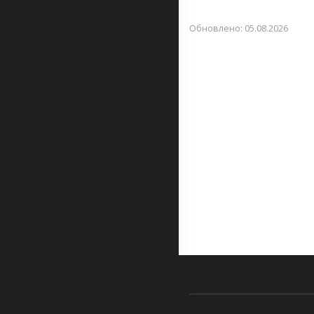
Обновлено:
05.08.2026