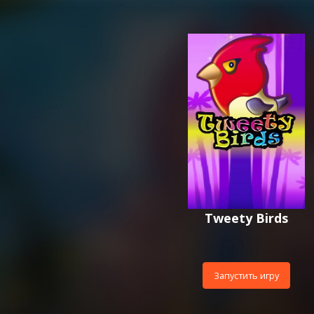
Tweety Birds
Запустить игру