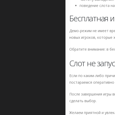
поведение слота на
Бесплатная и
Демо-режим не имеет вр
новых игроков, которые 
Обратите внимание: в бе
Слот не запус
Если по каким-либо прич
постараемся оперативно 
После завершения игры 
сделать выбор.
Желаем приятной и увлек