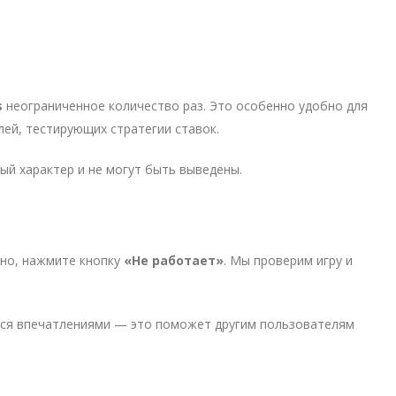
s
неограниченное количество раз. Это особенно удобно для
лей, тестирующих стратегии ставок.
й характер и не могут быть выведены.
тно, нажмите кнопку
«Не работает»
. Мы проверим игру и
ся впечатлениями — это поможет другим пользователям