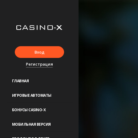
Вход
Регистрация
ГЛАВНАЯ
ИГРОВЫЕ АВТОМАТЫ
БОНУСЫ CASINO-X
МОБИЛЬНАЯ ВЕРСИЯ