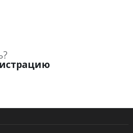
ь?
гистрацию