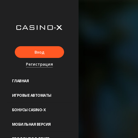
Вход
Регистрация
ГЛАВНАЯ
ИГРОВЫЕ АВТОМАТЫ
БОНУСЫ CASINO-X
МОБИЛЬНАЯ ВЕРСИЯ