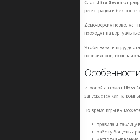
Слот
Ultra Seven
от раз
регистрации и без пополн
Демо-версия позволяет п
проходят на виртуальные
Чтобы начать игру, дост
провайдеров, включая кла
Особенности 
Игровой автомат
Ultra 
запускается как на компь
Во время игры вы можете
правила и таблицу 
работу бонусных ра
частоту выпадения