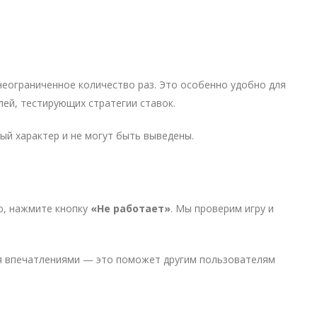
еограниченное количество раз. Это особенно удобно для
лей, тестирующих стратегии ставок.
й характер и не могут быть выведены.
о, нажмите кнопку
«Не работает»
. Мы проверим игру и
я впечатлениями — это поможет другим пользователям