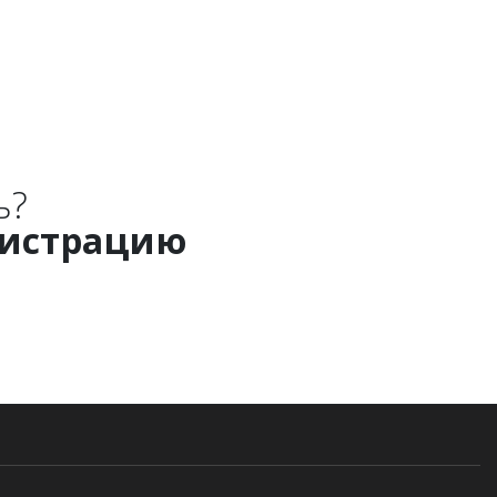
ь?
гистрацию