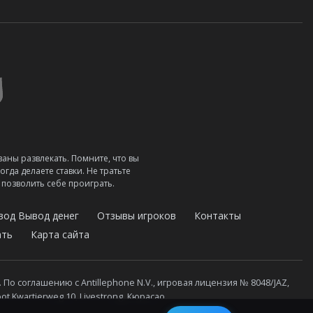
аны развлекать. Помните, что вы
огда делаете ставки. Не тратьте
позволить себе проиграть.
вод Вывод денег
Отзывы игроков
Контакты
ать
Карта сайта
По соглашению с Antillephone N.V., игровая лицензия № 8048/JAZ,
 Kwartierweg 10, Livestrong, Кюрасао.