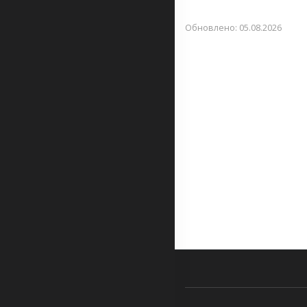
Обновлено:
05.08.2026