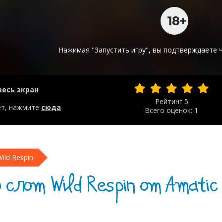
Нажимая "Запустить игру", вы подтверждаете ч
весь экран
Рейтинг
5
ет, нажмите
сюда
Всего оценок:
1
ild Respin
 слот Wild Respin от Amati