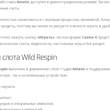
работчика
Amatic
доступен в демонстрационном режиме. Вы мож
ения счёта.
олностью ознакомиться с игровым процессом, механикой, бону
 кредиты, поэтому вы ничем не рискуете и можете играть в удо
аточно нажать кнопку
«Играть»
. На платформе
Casino X
предст
ссические слоты, видеослоты, настольные игры и live-раздел.
слота Wild Respin
espin
выполнен в фирменном стиле студии
Amatic
и поддерживае
ютере, так и на мобильных устройствах.
 изучить:
выплат;
ундов и специальных символов;
 выигрышных комбинаций;