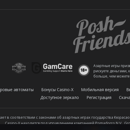
Азартные игры призв
рискуете деньгами, к
больше, чем можете 
ровые автоматы
Бонусы Casino-X
Мобильная версия
В
Доступное зеркало
Регистрация
Скач
ет в соответствии с законами об азартных играх государства Кюрасао. 
Casino-X находится под управлением компанией Pomadorro N.V., Groot