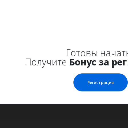
Готовы начат
Получите
Бонус за ре
Регистрация