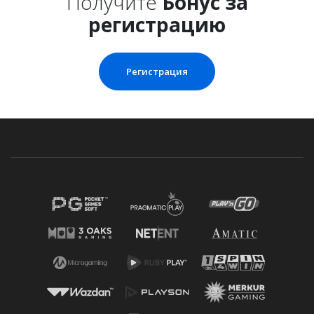
Получите
Бонус за
регистрацию
Регистрация