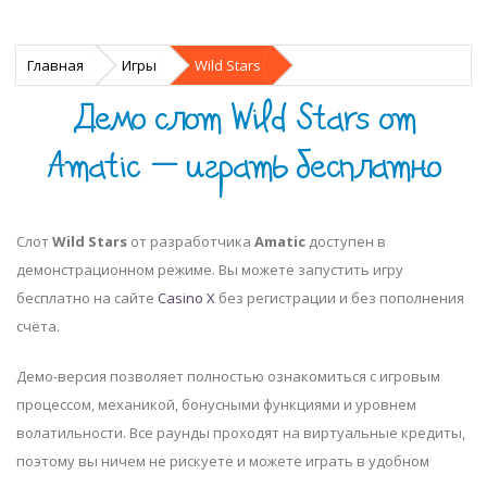
Главная
Игры
Wild Stars
Демо слот Wild Stars от
Amatic — играть бесплатно
Слот
Wild Stars
от разработчика
Amatic
доступен в
демонстрационном режиме. Вы можете запустить игру
бесплатно на сайте
Casino X
без регистрации и без пополнения
счёта.
Демо-версия позволяет полностью ознакомиться с игровым
процессом, механикой, бонусными функциями и уровнем
волатильности. Все раунды проходят на виртуальные кредиты,
поэтому вы ничем не рискуете и можете играть в удобном