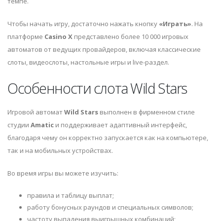
темпе.
Чтобы начать игру, достаточно нажать кнопку
«Играть»
. На
платформе
Casino X
представлено более 10 000 игровых
автоматов от ведущих провайдеров, включая классические
слоты, видеослоты, настольные игры и live-раздел.
Особенности слота Wild Stars
Игровой автомат
Wild Stars
выполнен в фирменном стиле
студии
Amatic
и поддерживает адаптивный интерфейс,
благодаря чему он корректно запускается как на компьютере,
так и на мобильных устройствах.
Во время игры вы можете изучить:
правила и таблицу выплат;
работу бонусных раундов и специальных символов;
частоту выпадения выигрышных комбинаций;