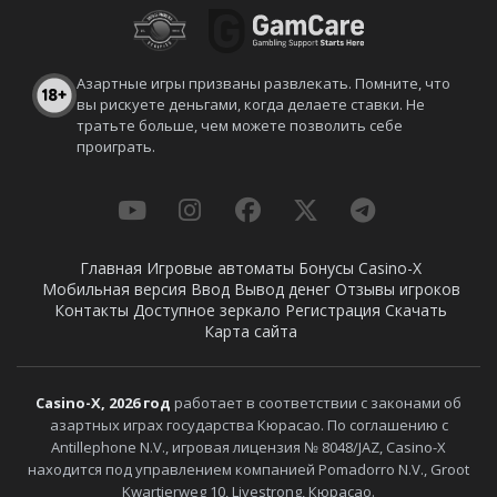
Азартные игры призваны развлекать. Помните, что
вы рискуете деньгами, когда делаете ставки. Не
тратьте больше, чем можете позволить себе
проиграть.
Главная
Игровые автоматы
Бонусы Casino-X
Мобильная версия
Ввод Вывод денег
Отзывы игроков
Контакты
Доступное зеркало
Регистрация
Скачать
Карта сайта
Casino-X, 2026 год
работает в соответствии с законами об
азартных играх государства Кюрасао. По соглашению с
Antillephone N.V., игровая лицензия № 8048/JAZ, Casino-X
находится под управлением компанией Pomadorro N.V., Groot
Kwartierweg 10, Livestrong, Кюрасао.