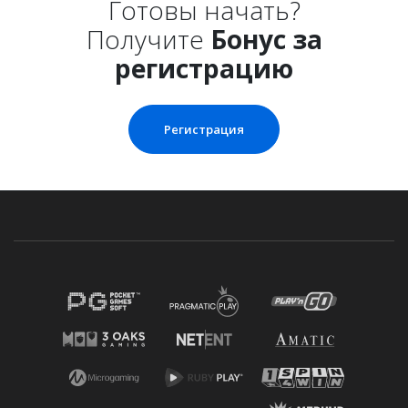
Готовы начать?
Получите
Бонус за
регистрацию
Регистрация