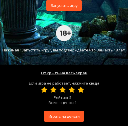
Запустить игру
Нажимая "Запустить игру", вы подтверждаете что Вам есть 18 лет.
Открыть на весь экран
Если игра не работает, нажмите
сюда
Рейтинг
5
Всего оценок:
1
Играть на деньги