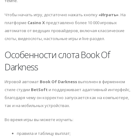
темпе.
Чтобы начать игру, достаточно нажать кнопку
«Играть»
. На
платформе
Casino X
представлено более 10 000 игровых
автоматов от ведущих провайдеров, включая классические
слоты, видеослоты, настольные игры и live-раздел.
Особенности слота Book Of
Darkness
Игровой автомат
Book Of Darkness
выполнен в фирменном
стиле студии
BetSoft
и поддерживает адаптивный интерфейс,
благодаря чему он корректно запускается как на компьютере,
так и на мобильных устройствах.
Во время игры вы можете изучить:
правила и таблицу выплат;