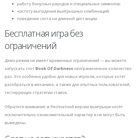
работу бонусных раундов и специальных символов;
частоту выпадения выигрышных комбинаций;
поведение слота на длинной дистанции.
Бесплатная игра без
ограничений
Демо-режим не имеет временных ограничений — вы можете
запускать слот
Book Of Darkness
неограниченное количество
раз. Это особенно удобно для новых игроков, которые хотят
разобраться в механике, а также для опытных пользователей,
тестирующих стратегии ставок.
Обратите внимание: в бесплатной версии выигрыши носят
исключительно ознакомительный характер и не могут быть
выведены.