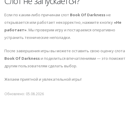
Слот не запускается?
Если по каким-либо причинам слот
Book Of Darkness
не
открывается или работает некорректно, нажмите кнопку
«Не
работает»
. Мы проверим игру и постараемся оперативно
устранить технические неполадки.
После завершения игры вы можете оставить свою оценку слота
Book Of Darkness
и поделиться впечатлениями — это поможет
другим пользователям сделать выбор.
Желаем приятной и увлекательной игры!
Обновлено:
05.08.2026