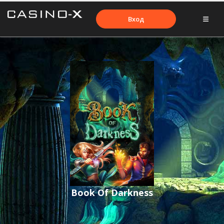
Вход
Book Of Darkness