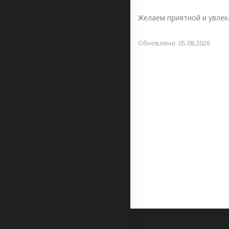
Желаем приятной и увлек
Обновлено:
05.08.2026