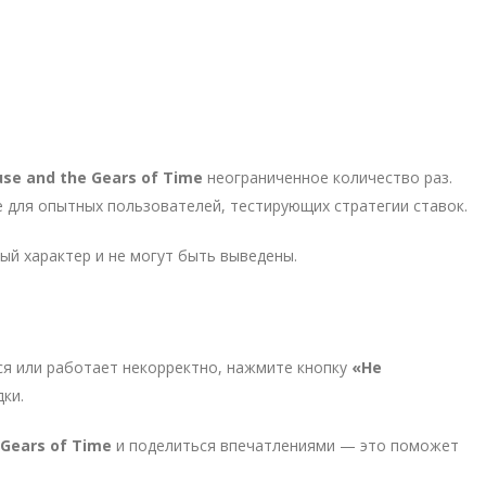
use and the Gears of Time
неограниченное количество раз.
е для опытных пользователей, тестирующих стратегии ставок.
й характер и не могут быть выведены.
я или работает некорректно, нажмите кнопку
«Не
ки.
 Gears of Time
и поделиться впечатлениями — это поможет