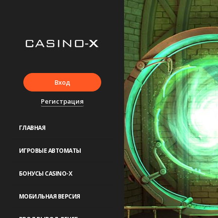
Вход
Регистрация
ГЛАВНАЯ
ИГРОВЫЕ АВТОМАТЫ
БОНУСЫ CASINO-X
МОБИЛЬНАЯ ВЕРСИЯ