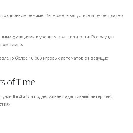
страционном режиме. Вы можете запустить игру бесплатно
сными функциями и уровнем волатильности. Все раунды
бном темпе.
авлено более 10 000 игровых автоматов от ведущих
s of Time
студии
BetSoft
и поддерживает адаптивный интерфейс,
ствах.