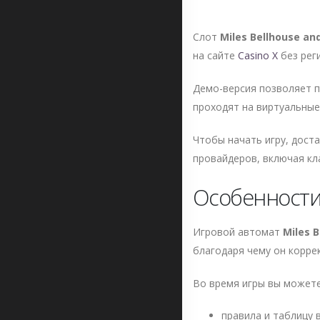
Слот
Miles Bellhouse an
на сайте
Casino X
без рег
Демо-версия позволяет п
проходят на виртуальные
Чтобы начать игру, дост
провайдеров, включая кла
Особенности с
Игровой автомат
Miles 
благодаря чему он коррек
Во время игры вы можете
правила и таблицу 