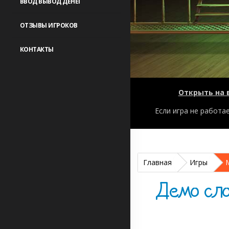
ВВОД ВЫВОД ДЕНЕГ
ОТЗЫВЫ ИГРОКОВ
КОНТАКТЫ
Открыть на 
Если игра не работа
Главная
Игры
M
Демо сло