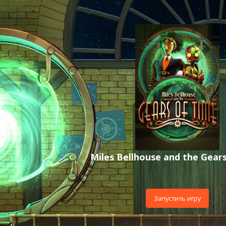
Miles Bellhouse and the Gear
Запустить игру