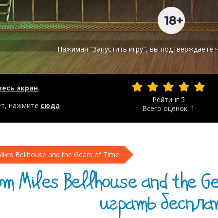
Нажимая "Запустить игру", вы подтверждаете ч
весь экран
Рейтинг
5
ет, нажмите
сюда
Всего оценок:
1
iles Bellhouse and the Gears of Time
т Miles Bellhouse and the G
играть беспла