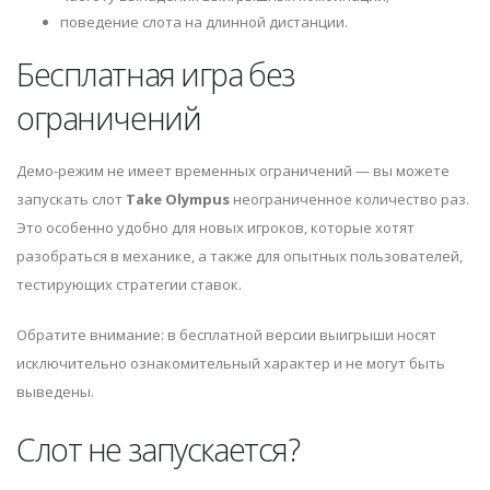
поведение слота на длинной дистанции.
Бесплатная игра без
ограничений
Демо-режим не имеет временных ограничений — вы можете
запускать слот
Take Olympus
неограниченное количество раз.
Это особенно удобно для новых игроков, которые хотят
разобраться в механике, а также для опытных пользователей,
тестирующих стратегии ставок.
Обратите внимание: в бесплатной версии выигрыши носят
исключительно ознакомительный характер и не могут быть
выведены.
Слот не запускается?