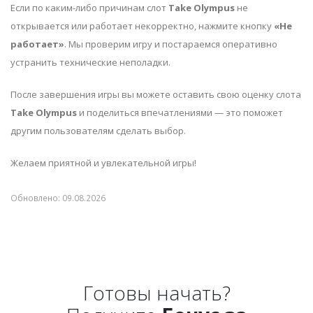
Если по каким-либо причинам слот
Take Olympus
не
открывается или работает некорректно, нажмите кнопку
«Не
работает»
. Мы проверим игру и постараемся оперативно
устранить технические неполадки.
После завершения игры вы можете оставить свою оценку слота
Take Olympus
и поделиться впечатлениями — это поможет
другим пользователям сделать выбор.
Желаем приятной и увлекательной игры!
Обновлено:
09.08.2026
Готовы начать?