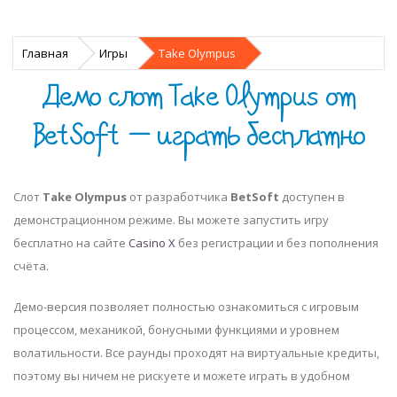
Главная
Игры
Take Olympus
Демо слот Take Olympus от
BetSoft — играть бесплатно
Слот
Take Olympus
от разработчика
BetSoft
доступен в
демонстрационном режиме. Вы можете запустить игру
бесплатно на сайте
Casino X
без регистрации и без пополнения
счёта.
Демо-версия позволяет полностью ознакомиться с игровым
процессом, механикой, бонусными функциями и уровнем
волатильности. Все раунды проходят на виртуальные кредиты,
поэтому вы ничем не рискуете и можете играть в удобном