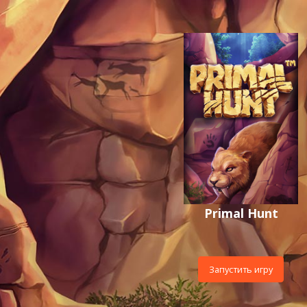
Primal Hunt
Запустить игру