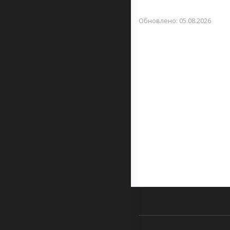
Обновлено:
05.08.2026