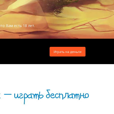
то Вам есть 18 лет.
Играть на деньги
t — играть бесплатно