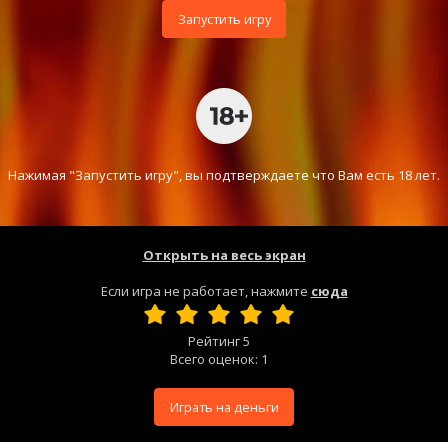
Запустить игру
Нажимая "Запустить игру", вы подтверждаете что Вам есть 18 лет.
Открыть на весь экран
Если игра не работает, нажмите
сюда
Рейтинг
5
Всего оценок:
1
Играть на деньги