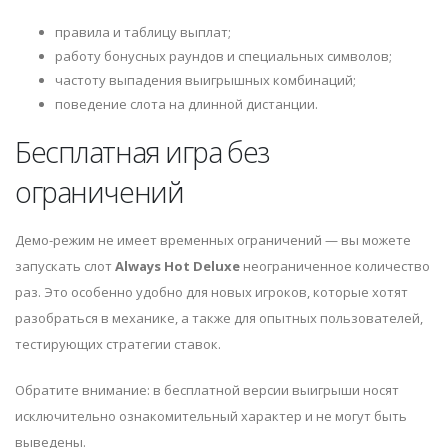
правила и таблицу выплат;
работу бонусных раундов и специальных символов;
частоту выпадения выигрышных комбинаций;
поведение слота на длинной дистанции.
Бесплатная игра без
ограничений
Демо-режим не имеет временных ограничений — вы можете
запускать слот
Always Hot Deluxe
неограниченное количество
раз. Это особенно удобно для новых игроков, которые хотят
разобраться в механике, а также для опытных пользователей,
тестирующих стратегии ставок.
Обратите внимание: в бесплатной версии выигрыши носят
исключительно ознакомительный характер и не могут быть
выведены.