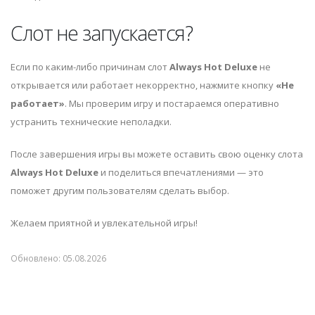
Слот не запускается?
Если по каким-либо причинам слот
Always Hot Deluxe
не
открывается или работает некорректно, нажмите кнопку
«Не
работает»
. Мы проверим игру и постараемся оперативно
устранить технические неполадки.
После завершения игры вы можете оставить свою оценку слота
Always Hot Deluxe
и поделиться впечатлениями — это
поможет другим пользователям сделать выбор.
Желаем приятной и увлекательной игры!
Обновлено:
05.08.2026