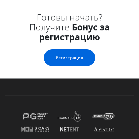
Готовы начать?
Получите
Бонус за
регистрацию
Регистрация