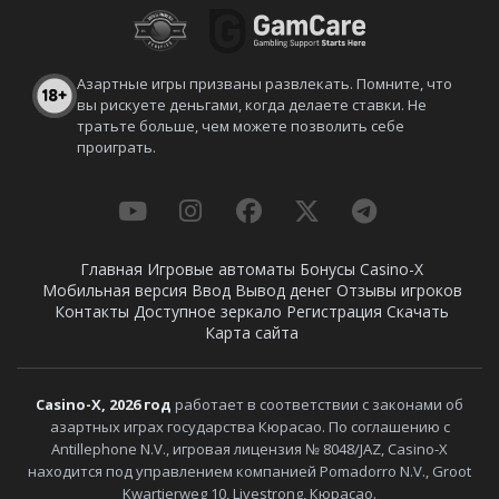
Азартные игры призваны развлекать. Помните, что
вы рискуете деньгами, когда делаете ставки. Не
тратьте больше, чем можете позволить себе
проиграть.
Главная
Игровые автоматы
Бонусы Casino-X
Мобильная версия
Ввод Вывод денег
Отзывы игроков
Контакты
Доступное зеркало
Регистрация
Скачать
Карта сайта
Casino-X, 2026 год
работает в соответствии с законами об
азартных играх государства Кюрасао. По соглашению с
Antillephone N.V., игровая лицензия № 8048/JAZ, Casino-X
находится под управлением компанией Pomadorro N.V., Groot
Kwartierweg 10, Livestrong, Кюрасао.