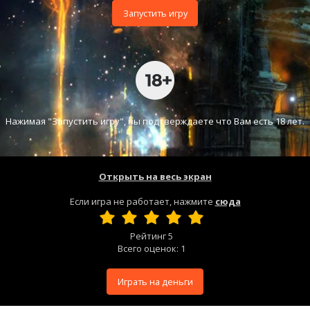
Запустить игру
Нажимая "Запустить игру", вы подтверждаете что Вам есть 18 лет.
Открыть на весь экран
Если игра не работает, нажмите
сюда
Рейтинг
5
Всего оценок:
1
Играть на деньги