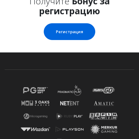
Получите
Бонус за
регистрацию
Регистрация