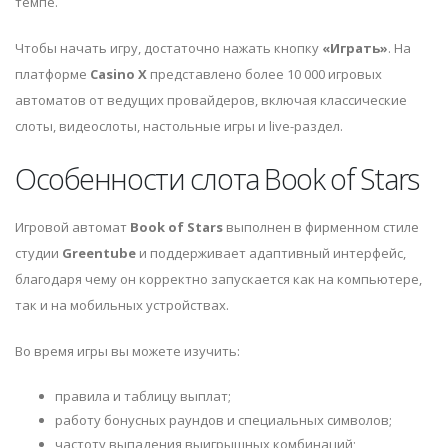
темпе.
Чтобы начать игру, достаточно нажать кнопку
«Играть»
. На
платформе
Casino X
представлено более 10 000 игровых
автоматов от ведущих провайдеров, включая классические
слоты, видеослоты, настольные игры и live-раздел.
Особенности слота Book of Stars
Игровой автомат
Book of Stars
выполнен в фирменном стиле
студии
Greentube
и поддерживает адаптивный интерфейс,
благодаря чему он корректно запускается как на компьютере,
так и на мобильных устройствах.
Во время игры вы можете изучить:
правила и таблицу выплат;
работу бонусных раундов и специальных символов;
частоту выпадения выигрышных комбинаций;