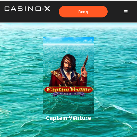
Вход
Captain Venture