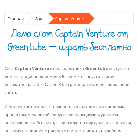
Главная
Игры
Captain Venture
Демо слот Captain Venture от
Greentube — играть бесплатно
Слот
Captain Venture
от разработчика
Greentube
доступен в
демонстрационном режиме. Вы можете запустить игру
бесплатно на сайте
Casino X
без регистрации и без пополнения
счёта.
Демо-версия позволяет полностью ознакомиться с игровым
процессом, механикой, бонусными функциями и уровнем
волатильности. Все раунды проходят на виртуальные кредиты,
поэтому вы ничем не рискуете и можете играть в удобном