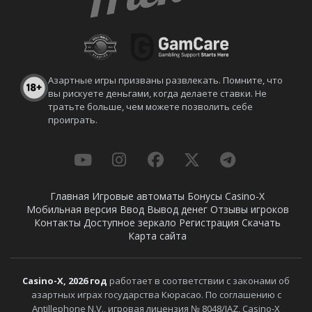
Азартные игры призваны развлекать. Помните, что
вы рискуете деньгами, когда делаете ставки. Не
тратьте больше, чем можете позволить себе
проиграть.
Главная
Игровые автоматы
Бонусы Casino-X
Мобильная версия
Ввод Вывод денег
Отзывы игроков
Контакты
Доступное зеркало
Регистрация
Скачать
Карта сайта
Casino-X, 2026 год
работает в соответствии с законами об
азартных играх государства Кюрасао. По соглашению с
Antillephone N.V., игровая лицензия № 8048/JAZ, Casino-X