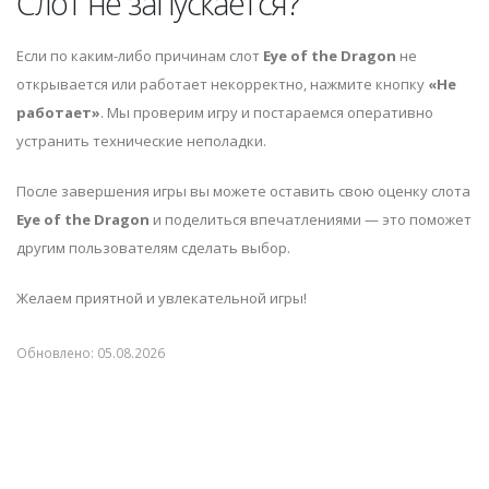
Слот не запускается?
Если по каким-либо причинам слот
Eye of the Dragon
не
открывается или работает некорректно, нажмите кнопку
«Не
работает»
. Мы проверим игру и постараемся оперативно
устранить технические неполадки.
После завершения игры вы можете оставить свою оценку слота
Eye of the Dragon
и поделиться впечатлениями — это поможет
другим пользователям сделать выбор.
Желаем приятной и увлекательной игры!
Обновлено:
05.08.2026