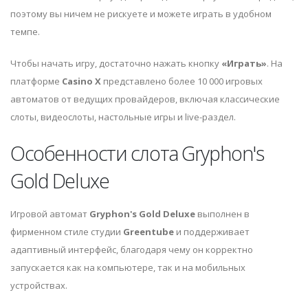
поэтому вы ничем не рискуете и можете играть в удобном
темпе.
Чтобы начать игру, достаточно нажать кнопку
«Играть»
. На
платформе
Casino X
представлено более 10 000 игровых
автоматов от ведущих провайдеров, включая классические
слоты, видеослоты, настольные игры и live-раздел.
Особенности слота Gryphon's
Gold Deluxe
Игровой автомат
Gryphon's Gold Deluxe
выполнен в
фирменном стиле студии
Greentube
и поддерживает
адаптивный интерфейс, благодаря чему он корректно
запускается как на компьютере, так и на мобильных
устройствах.