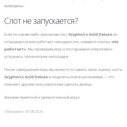
выведены.
Слот не запускается?
Если по каким-либо причинам слот
Gryphon's Gold Deluxe
не
открывается или работает некорректно, нажмите кнопку
«Не
работает»
. Мы проверим игру и постараемся оперативно
устранить технические неполадки.
После завершения игры вы можете оставить свою оценку слота
Gryphon's Gold Deluxe
и поделиться впечатлениями — это
поможет другим пользователям сделать выбор.
Желаем приятной и увлекательной игры!
Обновлено:
05.08.2026