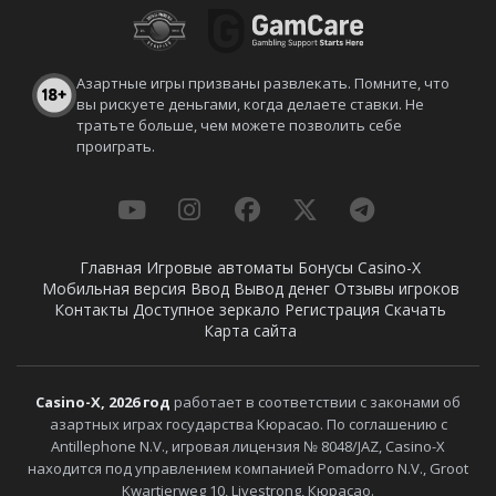
Азартные игры призваны развлекать. Помните, что
вы рискуете деньгами, когда делаете ставки. Не
тратьте больше, чем можете позволить себе
проиграть.
Главная
Игровые автоматы
Бонусы Casino-X
Мобильная версия
Ввод Вывод денег
Отзывы игроков
Контакты
Доступное зеркало
Регистрация
Скачать
Карта сайта
Casino-X, 2026 год
работает в соответствии с законами об
азартных играх государства Кюрасао. По соглашению с
Antillephone N.V., игровая лицензия № 8048/JAZ, Casino-X
находится под управлением компанией Pomadorro N.V., Groot
Kwartierweg 10, Livestrong, Кюрасао.