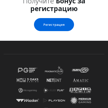
Получите
Бонус за
регистрацию
Регистрация