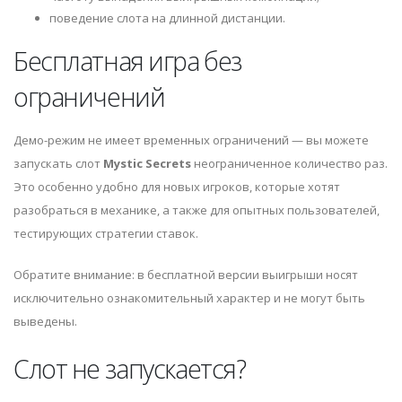
поведение слота на длинной дистанции.
Бесплатная игра без
ограничений
Демо-режим не имеет временных ограничений — вы можете
запускать слот
Mystic Secrets
неограниченное количество раз.
Это особенно удобно для новых игроков, которые хотят
разобраться в механике, а также для опытных пользователей,
тестирующих стратегии ставок.
Обратите внимание: в бесплатной версии выигрыши носят
исключительно ознакомительный характер и не могут быть
выведены.
Слот не запускается?