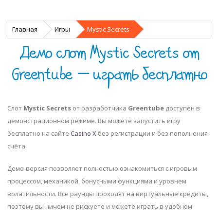
Главная
Игры
Mystic Secrets
Демо слот Mystic Secrets от
Greentube — играть бесплатно
Слот
Mystic Secrets
от разработчика
Greentube
доступен в
демонстрационном режиме. Вы можете запустить игру
бесплатно на сайте
Casino X
без регистрации и без пополнения
счёта.
Демо-версия позволяет полностью ознакомиться с игровым
процессом, механикой, бонусными функциями и уровнем
волатильности. Все раунды проходят на виртуальные кредиты,
поэтому вы ничем не рискуете и можете играть в удобном