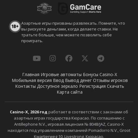
Азартные игры призваны развлекать. Помните, что
вы рискуете деньгами, когда делаете ставки. Не
тратьте больше, чем можете позволить себе
проиграть.
Главная
Игровые автоматы
Бонусы Casino-X
Мобильная версия
Ввод Вывод денег
Отзывы игроков
Контакты
Доступное зеркало
Регистрация
Скачать
Карта сайта
Casino-X, 2026 год
работает в соответствии с законами об
азартных играх государства Кюрасао. По соглашению с
Antillephone N.V., игровая лицензия № 8048/JAZ, Casino-X
находится под управлением компанией Pomadorro N.V., Groot
Kwartierweg 10, Livestrong, Кюрасао.