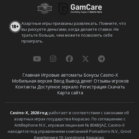
Азартные игры призваны развлекать. Помните, что
вы рискуете деньгами, когда делаете ставки. Не
тратьте больше, чем можете позволить себе
проиграть.
Главная
Игровые автоматы
Бонусы Casino-X
Мобильная версия
Ввод Вывод денег
Отзывы игроков
Контакты
Доступное зеркало
Регистрация
Скачать
Карта сайта
Casino-X, 2026 год
работает в соответствии с законами об
азартных играх государства Кюрасао. По соглашению с
Antillephone N.V., игровая лицензия № 8048/JAZ, Casino-X
находится под управлением компанией Pomadorro N.V., Groot
Kwartierweg 10, Livestrong, Кюрасао.