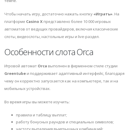
темпе.
Чтобы начать игру, достаточно нажать кнопку
«Играть»
. На
платформе
Casino X
представлено более 10 000 игровых
автоматов от ведущих провайдеров, включая классические
слоты, видеослоты, настольные игры и live-раздел.
Особенности слота Orca
Игровой автомат
Orca
выполнен в фирменном стиле студии
Greentube
и поддерживает адаптивный интерфейс, благодаря
чему он корректно запускается как на компьютере, так и на
мобильных устройствах.
Во время игры вы можете изучить:
правила и таблицу выплат;
работу бонусных раундов и специальных символов;
частоту выпадения выигрышных комбинаций;