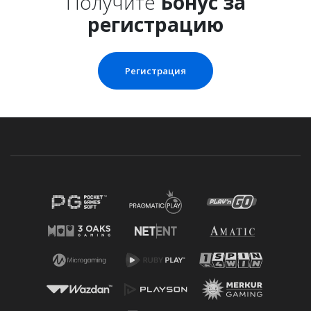
Получите
Бонус за
регистрацию
Регистрация