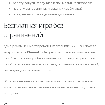
работу бонусных раундов и специальных символов;
частоту выпадения выигрышных комбинаций;
поведение слота на длинной дистанции.
Бесплатная игра без
ограничений
Демо-режим не имеет временных ограничений — вы можете
запускать слот
Pharaoh's Ring
неограниченное количество
раз. Это особенно удобно для новых игроков, которые хотят
разобраться в механике, а также для опытных пользователей,
тестирующих стратегии ставок.
Обратите внимание: в бесплатной версии выигрыши носят
исключительно ознакомительный характер и не могут быть
выведены.