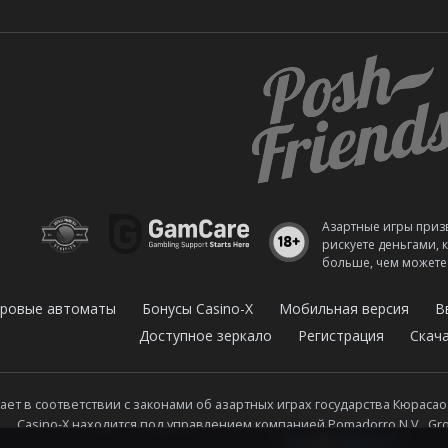
Азартные игры призв
рискуете деньгами, к
больше, чем можете 
ровые автоматы
Бонусы Casino-X
Мобильная версия
В
Доступное зеркало
Регистрация
Скач
ет в соответствии с законами об азартных играх государства Кюрасао. 
Casino-X находится под управлением компанией Pomadorro N.V., Groot