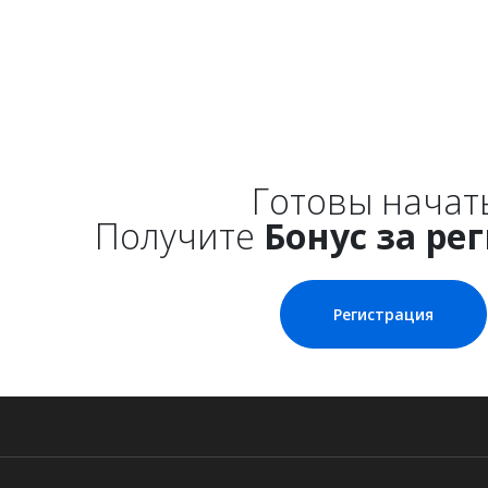
Готовы начат
Получите
Бонус за ре
Регистрация