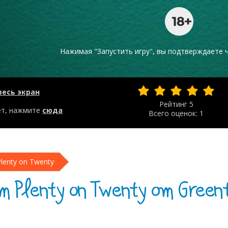
Нажимая "Запустить игру", вы подтверждаете ч
весь экран
Рейтинг
5
ет, нажмите
сюда
Всего оценок:
1
Plenty on Twenty
т Plenty on Twenty от Gree