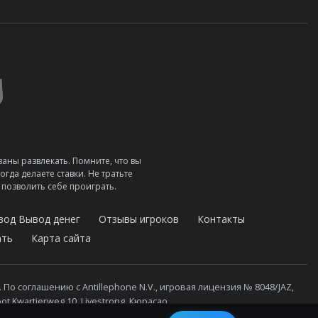
аны развлекать. Помните, что вы
огда делаете ставки. Не тратьте
позволить себе проиграть.
вод Вывод денег
Отзывы игроков
Контакты
ать
Карта сайта
По соглашению с Antillephone N.V., игровая лицензия № 8048/JAZ,
 Kwartierweg 10, Livestrong, Кюрасао.