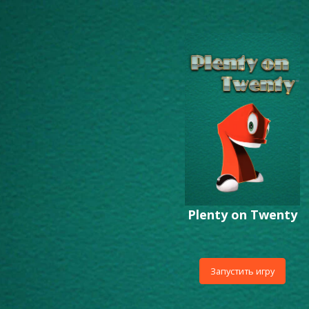
Plenty on Twenty
Запустить игру