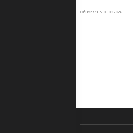
Обновлено:
05.08.2026