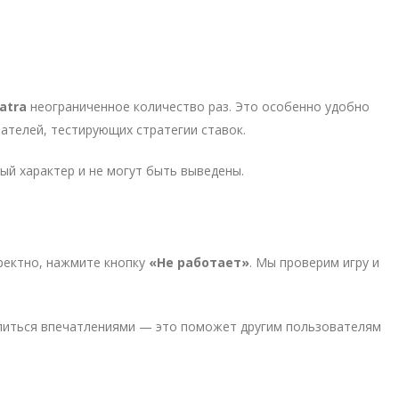
atra
неограниченное количество раз. Это особенно удобно
вателей, тестирующих стратегии ставок.
й характер и не могут быть выведены.
ректно, нажмите кнопку
«Не работает»
. Мы проверим игру и
литься впечатлениями — это поможет другим пользователям