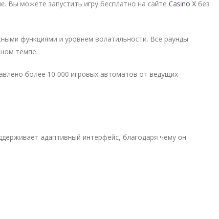
. Вы можете запустить игру бесплатно на сайте
Casino X
без
сными функциями и уровнем волатильности. Все раунды
бном темпе.
авлено более 10 000 игровых автоматов от ведущих
ддерживает адаптивный интерфейс, благодаря чему он