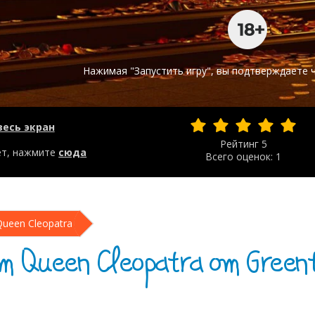
Нажимая "Запустить игру", вы подтверждаете ч
весь экран
Рейтинг
5
ет, нажмите
сюда
Всего оценок:
1
Queen Cleopatra
т Queen Cleopatra от Gree