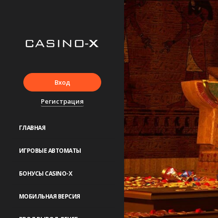
Вход
Регистрация
ГЛАВНАЯ
ИГРОВЫЕ АВТОМАТЫ
БОНУСЫ CASINO-X
МОБИЛЬНАЯ ВЕРСИЯ