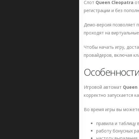
Слот
Queen Cleopatra
от
регистрации и без пополн
Демо-версия позволяет п
проходят на виртуальные
Чтобы начать игру, дост
провайдеров, включая кла
Особенности 
Игровой автомат
Queen 
корректно запускается ка
Во время игры вы можете
правила и таблицу 
работу бонусных ра
частоту выпадения