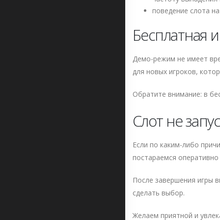
поведение слота на
Бесплатная и
Демо-режим не имеет вр
для новых игроков, кото
Обратите внимание: в бе
Слот не запус
Если по каким-либо прич
постараемся оперативно 
После завершения игры 
сделать выбор.
Желаем приятной и увлек