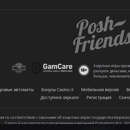
Азартные игры призв
рискуете деньгами, к
больше, чем можете 
ровые автоматы
Бонусы Casino-X
Мобильная версия
В
Доступное зеркало
Регистрация
Скач
ет в соответствии с законами об азартных играх государства Кюрасао. 
Casino-X находится под управлением компанией Pomadorro N.V., Groot