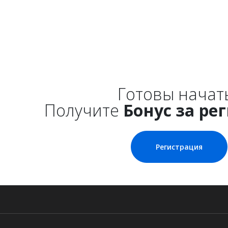
Готовы начат
Получите
Бонус за ре
Регистрация