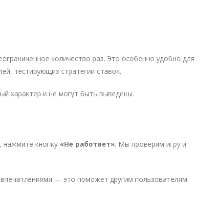
еограниченное количество раз. Это особенно удобно для
лей, тестирующих стратегии ставок.
й характер и не могут быть выведены.
, нажмите кнопку
«Не работает»
. Мы проверим игру и
 впечатлениями — это поможет другим пользователям