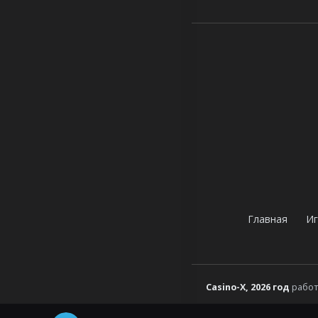
Главная
Иг
Casino-X, 2026 год
работа