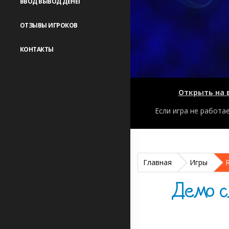
ВВОД ВЫВОД ДЕНЕГ
ОТЗЫВЫ ИГРОКОВ
КОНТАКТЫ
Открыть на 
Если игра не работа
Главная
Игры
Демо с