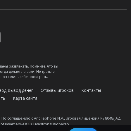
аны развлекать. Помните, что вы
огда делаете ставки. Не тратьте
позволить себе проиграть.
вод Вывод денег
Отзывы игроков
Контакты
ать
Карта сайта
По соглашению с Antillephone N.V., игровая лицензия № 8048/JAZ,
 Kwartierweg 10, Livestrong, Кюрасао.