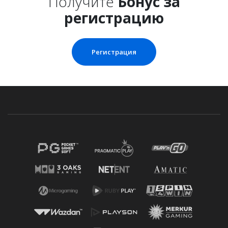
Получите
Бонус за
регистрацию
Регистрация