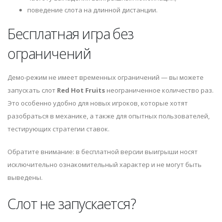
поведение слота на длинной дистанции.
Бесплатная игра без
ограничений
Демо-режим не имеет временных ограничений — вы можете
запускать слот
Red Hot Fruits
неограниченное количество раз.
Это особенно удобно для новых игроков, которые хотят
разобраться в механике, а также для опытных пользователей,
тестирующих стратегии ставок.
Обратите внимание: в бесплатной версии выигрыши носят
исключительно ознакомительный характер и не могут быть
выведены.
Слот не запускается?