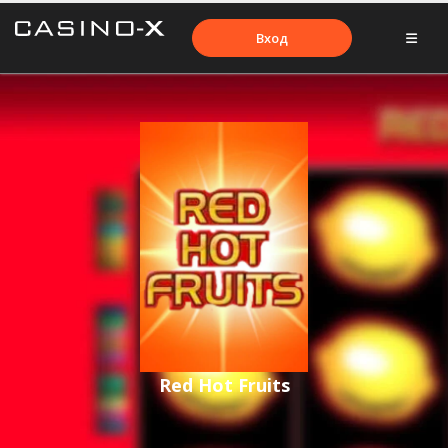
Вход
Red Hot Fruits