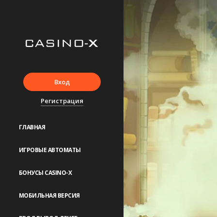
Вход
Регистрация
ГЛАВНАЯ
ИГРОВЫЕ АВТОМАТЫ
БОНУСЫ CASINO-X
МОБИЛЬНАЯ ВЕРСИЯ