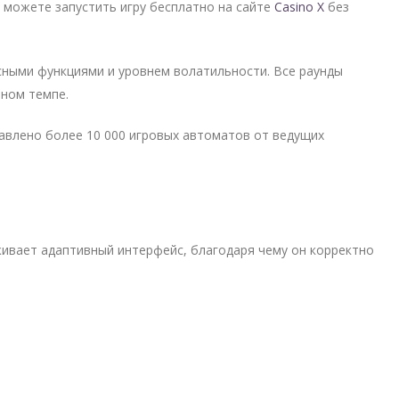
можете запустить игру бесплатно на сайте
Casino X
без
сными функциями и уровнем волатильности. Все раунды
бном темпе.
авлено более 10 000 игровых автоматов от ведущих
ивает адаптивный интерфейс, благодаря чему он корректно