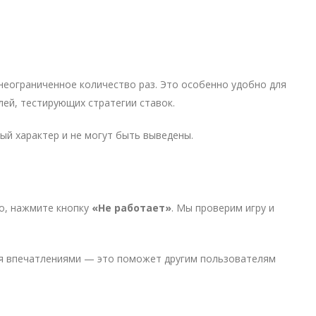
неограниченное количество раз. Это особенно удобно для
лей, тестирующих стратегии ставок.
й характер и не могут быть выведены.
о, нажмите кнопку
«Не работает»
. Мы проверим игру и
я впечатлениями — это поможет другим пользователям