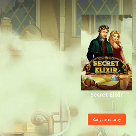
Secret Elixir
Запустить игру