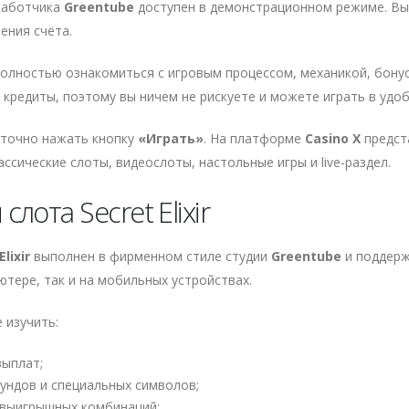
работчика
Greentube
доступен в демонстрационном режиме. Вы 
ения счёта.
олностью ознакомиться с игровым процессом, механикой, бону
 кредиты, поэтому вы ничем не рискуете и можете играть в удо
аточно нажать кнопку
«Играть»
. На платформе
Casino X
предст
ссические слоты, видеослоты, настольные игры и live-раздел.
лота Secret Elixir
Elixir
выполнен в фирменном стиле студии
Greentube
и поддерж
ютере, так и на мобильных устройствах.
 изучить:
выплат;
ундов и специальных символов;
 выигрышных комбинаций;