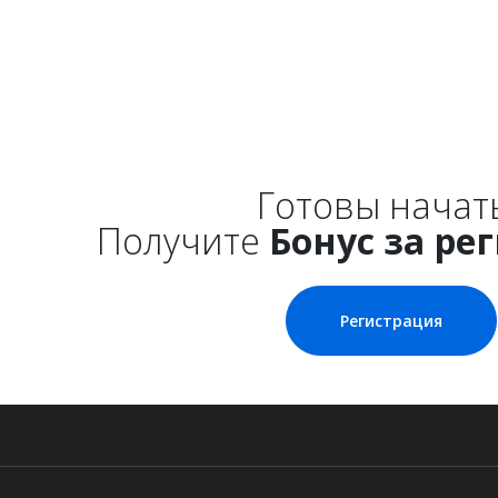
Готовы начат
Получите
Бонус за ре
Регистрация