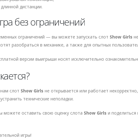
 длинной дистанции.
гра без ограничений
еменных ограничений — вы можете запускать слот
Show Girls
не
хотят разобраться в механике, а также для опытных пользовате
сплатной версии выигрыши носят исключительно ознакомительны
кается?
инам слот
Show Girls
не открывается или работает некорректно
устранить технические неполадки.
вы можете оставить свою оценку слота
Show Girls
и поделиться
ательной игры!