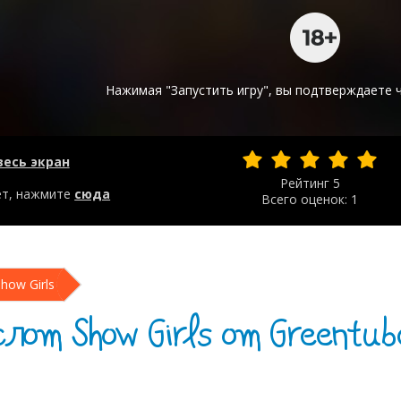
Нажимая "Запустить игру", вы подтверждаете ч
весь экран
Рейтинг
5
ет, нажмите
сюда
Всего оценок:
1
how Girls
слот Show Girls от Greentu