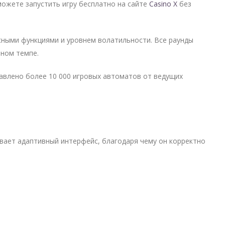
ожете запустить игру бесплатно на сайте
Casino X
без
сными функциями и уровнем волатильности. Все раунды
бном темпе.
авлено более 10 000 игровых автоматов от ведущих
ает адаптивный интерфейс, благодаря чему он корректно