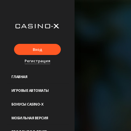
Вход
Регистрация
ГЛАВНАЯ
ИГРОВЫЕ АВТОМАТЫ
БОНУСЫ CASINO-X
МОБИЛЬНАЯ ВЕРСИЯ