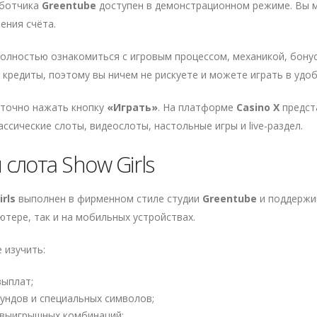
аботчика
Greentube
доступен в демонстрационном режиме. Вы м
ения счёта.
олностью ознакомиться с игровым процессом, механикой, бону
 кредиты, поэтому вы ничем не рискуете и можете играть в удо
аточно нажать кнопку
«Играть»
. На платформе
Casino X
предст
ссические слоты, видеослоты, настольные игры и live-раздел.
слота Show Girls
rls
выполнен в фирменном стиле студии
Greentube
и поддержив
ютере, так и на мобильных устройствах.
 изучить:
выплат;
ундов и специальных символов;
 выигрышных комбинаций;