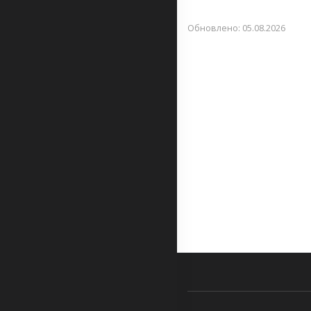
Обновлено:
05.08.2026