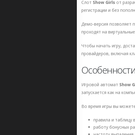
Слот
Show Girls
от разр
регистрации и без пополн
Демо-версия позволяет п
проходят на виртуальные
Чтобы начать игру, дост
провайдеров, включая кла
Особенности 
Игровой автомат
Show Gi
запускается как на компь
Во время игры вы можете
правила и таблицу 
работу бонусных ра
частоту выпадения