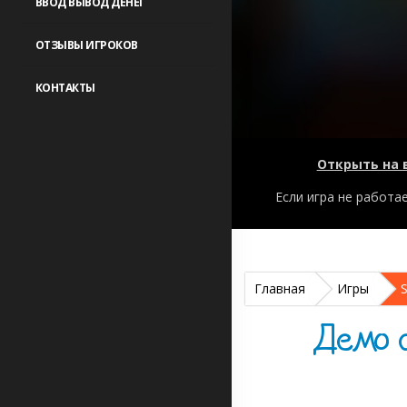
ВВОД ВЫВОД ДЕНЕГ
ОТЗЫВЫ ИГРОКОВ
КОНТАКТЫ
Открыть на 
Если игра не работа
Главная
Игры
S
Демо 