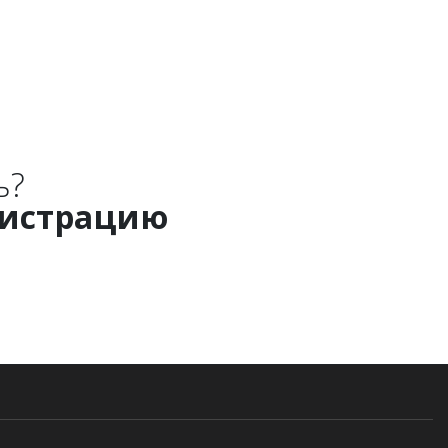
ь?
гистрацию