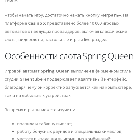
темпе.
Чтобы начать игру, достаточно нажать кнопку
«Играть»
. На
платформе
Casino X
представлено более 10 000 игровых
автоматов от ведущих провайдеров, включая классические
слоты, видеослоты, настольные игры и live-раздел.
Особенности слота Spring Queen
Игровой автомат
Spring Queen
выполнен в фирменном стиле
студии
Greentube
и поддерживает адаптивный интерфейс,
благодаря чему он корректно запускается как на компьютере,
так и на мобильных устройствах.
Во время игры вы можете изучить:
правила и таблицу выплат;
работу бонусных раундов и специальных символов;
частоту выпадения выигрышных комбинаций;