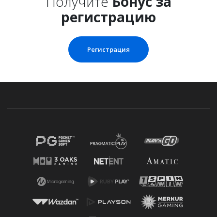
Получите
Бонус за
регистрацию
Регистрация