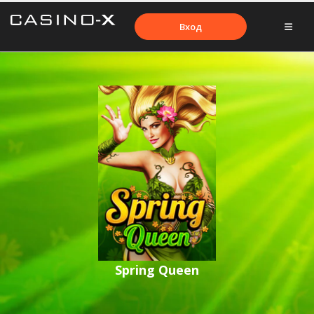
Вход
Spring Queen