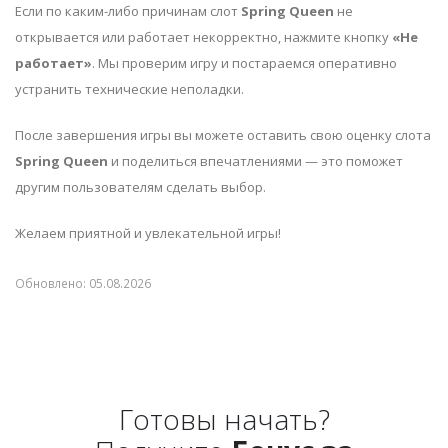
Если по каким-либо причинам слот
Spring Queen
не
открывается или работает некорректно, нажмите кнопку
«Не
работает»
. Мы проверим игру и постараемся оперативно
устранить технические неполадки.
После завершения игры вы можете оставить свою оценку слота
Spring Queen
и поделиться впечатлениями — это поможет
другим пользователям сделать выбор.
Желаем приятной и увлекательной игры!
Обновлено:
05.08.2026
Готовы начать?