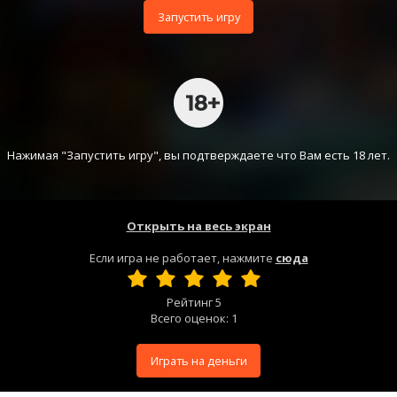
Запустить игру
Нажимая "Запустить игру", вы подтверждаете что Вам есть 18 лет.
Открыть на весь экран
Если игра не работает, нажмите
сюда
Рейтинг
5
Всего оценок:
1
Играть на деньги