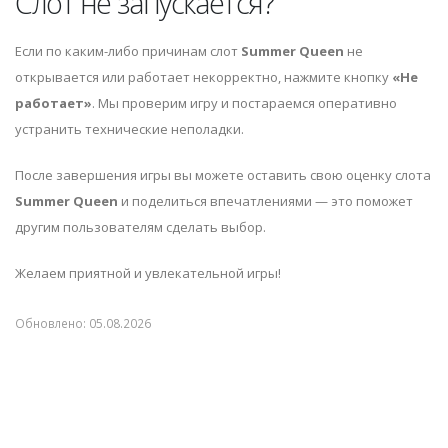
Слот не запускается?
Если по каким-либо причинам слот
Summer Queen
не
открывается или работает некорректно, нажмите кнопку
«Не
работает»
. Мы проверим игру и постараемся оперативно
устранить технические неполадки.
После завершения игры вы можете оставить свою оценку слота
Summer Queen
и поделиться впечатлениями — это поможет
другим пользователям сделать выбор.
Желаем приятной и увлекательной игры!
Обновлено:
05.08.2026