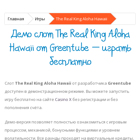
Главная
Игры
The Real King Aloha Hawaii
Демо слот The Real King Aloha
Hawaii от Greentube — играть
бесплатно
Слот
The Real King Aloha Hawaii
от разработчика
Greentube
доступен в демонстрационном режиме. Вы можете запустить
игру бесплатно на сайте
Casino X
без регистрации и без
пополнения счёта.
Демо-версия позволяет полностью ознакомиться с игровым
процессом, механикой, бонусными функциями и уровнем
волатильности. Все раунды проходят на виртуальные кредиты,