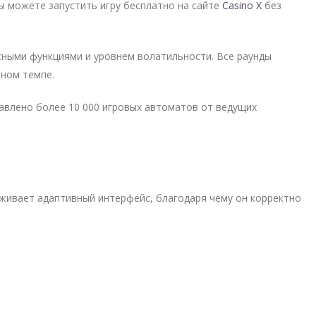
 можете запустить игру бесплатно на сайте
Casino X
без
сными функциями и уровнем волатильности. Все раунды
бном темпе.
авлено более 10 000 игровых автоматов от ведущих
живает адаптивный интерфейс, благодаря чему он корректно