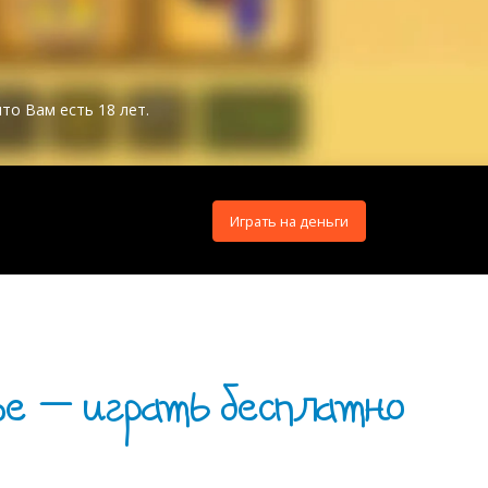
то Вам есть 18 лет.
Играть на деньги
ube — играть бесплатно