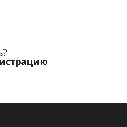
ь?
гистрацию