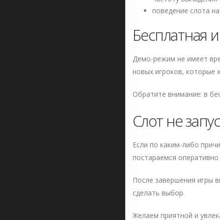
поведение слота на
Бесплатная и
Демо-режим не имеет вр
новых игроков, которые 
Обратите внимание: в бе
Слот не запус
Если по каким-либо прич
постараемся оперативно 
После завершения игры 
сделать выбор.
Желаем приятной и увлек