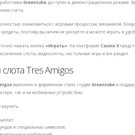
зработчика
Greentube
доступен в демонстрационном режиме. Вы
ения счёта.
олностью ознакомиться с игровым процессом, механикой, бону
 кредиты, поэтому вы ничем не рискуете и можете играть в удо
аточно нажать кнопку
«Играть»
. На платформе
Casino X
предст
ссические слоты, видеослоты, настольные игры и live-раздел.
слота Tres Amigos
migos
выполнен в фирменном стиле студии
Greentube
и поддер
ютере, так и на мобильных устройствах.
 изучить:
выплат;
ундов и специальных символов;
 выигрышных комбинаций;