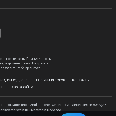
аны развлекать. Помните, что вы
огда делаете ставки. Не тратьте
позволить себе проиграть.
вод Вывод денег
Отзывы игроков
Контакты
ать
Карта сайта
По соглашению с Antillephone N.V., игровая лицензия № 8048/JAZ,
 Kwartierweg 10, Livestrong, Кюрасао.