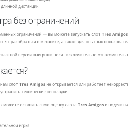
 длинной дистанции.
гра без ограничений
еменных ограничений — вы можете запускать слот
Tres Amigos
хотят разобраться в механике, а также для опытных пользовате
сплатной версии выигрыши носят исключительно ознакомительны
кается?
инам слот
Tres Amigos
не открывается или работает некоррект
устранить технические неполадки.
вы можете оставить свою оценку слота
Tres Amigos
и поделить
ательной игры!