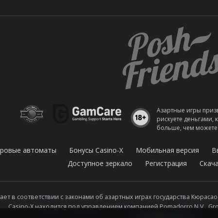
Азартные игры призв
рискуете деньгами, к
больше, чем можете 
ровые автоматы
Бонусы Casino-X
Мобильная версия
В
Доступное зеркало
Регистрация
Скач
ет в соответствии с законами об азартных играх государства Кюрасао. 
Casino-X находится под управлением компанией Pomadorro N.V., Groot