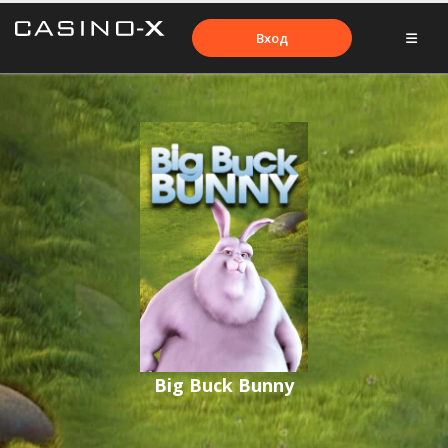
Вход
Big Buck Bunny