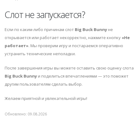
Слот не запускается?
Если по каким-либо причинам слот
Big Buck Bunny
не
открывается или работает некорректно, нажмите кнопку
«Не
работает»
. Мы проверим игру и постараемся оперативно
устранить технические неполадки.
После завершения игры вы можете оставить свою оценку слота
Big Buck Bunny
и поделиться впечатлениями — это поможет
другим пользователям сделать выбор.
Желаем приятной и увлекательной игры!
Обновлено:
09.08.2026