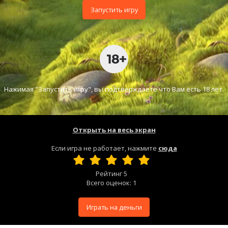
Запустить игру
Нажимая "Запустить игру", вы подтверждаете что Вам есть 18 лет.
Открыть на весь экран
Если игра не работает, нажмите
сюда
Рейтинг
5
Всего оценок:
1
Играть на деньги