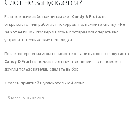
Слот не запускается?
Если по каким-либо причинам слот
Candy & Fruits
не
открывается или работает некорректно, нажмите кнопку
«Не
работает»
. Мы проверим игру и постараемся оперативно
устранить технические неполадки.
После завершения игры вы можете оставить свою оценку слота
Candy & Fruits
и поделиться впечатлениями — это поможет
другим пользователям сделать выбор.
Желаем приятной и увлекательной игры!
Обновлено:
05.08.2026