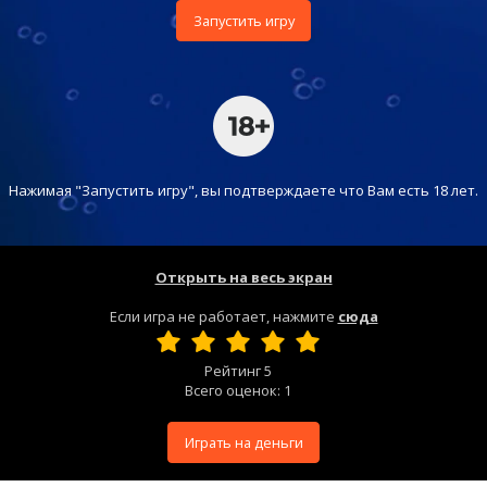
Запустить игру
Нажимая "Запустить игру", вы подтверждаете что Вам есть 18 лет.
Открыть на весь экран
Если игра не работает, нажмите
сюда
Рейтинг
5
Всего оценок:
1
Играть на деньги