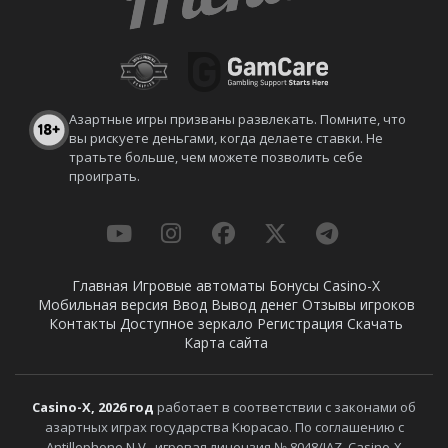
Азартные игры призваны развлекать. Помните, что
вы рискуете деньгами, когда делаете ставки. Не
тратьте больше, чем можете позволить себе
проиграть.
Главная
Игровые автоматы
Бонусы Casino-X
Мобильная версия
Ввод Вывод денег
Отзывы игроков
Контакты
Доступное зеркало
Регистрация
Скачать
Карта сайта
Casino-X, 2026 год
работает в соответствии с законами об
азартных играх государства Кюрасао. По соглашению с
Antillephone N.V., игровая лицензия № 8048/JAZ, Casino-X