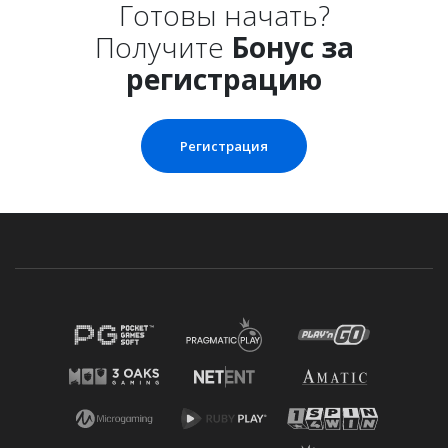
Готовы начать?
Получите
Бонус за
регистрацию
Регистрация