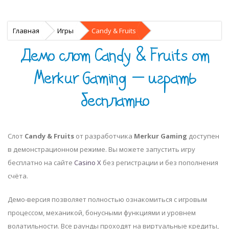
Главная
Игры
Candy & Fruits
Демо слот Candy & Fruits от
Merkur Gaming — играть
бесплатно
Слот
Candy & Fruits
от разработчика
Merkur Gaming
доступен
в демонстрационном режиме. Вы можете запустить игру
бесплатно на сайте
Casino X
без регистрации и без пополнения
счёта.
Демо-версия позволяет полностью ознакомиться с игровым
процессом, механикой, бонусными функциями и уровнем
волатильности. Все раунды проходят на виртуальные кредиты,