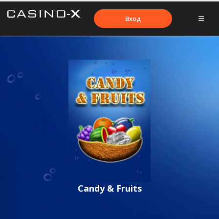
Вход
Candy & Fruits