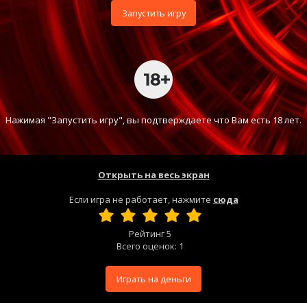
Запустить игру
Нажимая "Запустить игру", вы подтверждаете что Вам есть 18 лет.
Открыть на весь экран
Если игра не работает, нажмите
сюда
Рейтинг
5
Всего оценок:
1
Играть на деньги