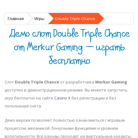
Главная
Игры
Double Triple Chance
Демо слот Double Triple Chance
от Merkur Gaming — играть
бесплатно
Слот
Double Triple Chance
от разработчика
Merkur Gaming
доступен в демонстрационном режиме. Вы можете запустить
игру бесплатно на сайте
Casino X
без регистрации и без
пополнения счёта.
Демо-версия позволяет полностью ознакомиться с игровым
процессом, механикой, бонусными функциями и уровнем
волатильности. Все раунды проходят на виртуальные кредиты,