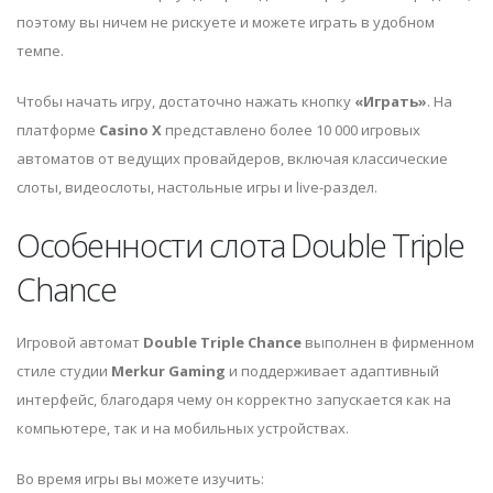
поэтому вы ничем не рискуете и можете играть в удобном
темпе.
Чтобы начать игру, достаточно нажать кнопку
«Играть»
. На
платформе
Casino X
представлено более 10 000 игровых
автоматов от ведущих провайдеров, включая классические
слоты, видеослоты, настольные игры и live-раздел.
Особенности слота Double Triple
Chance
Игровой автомат
Double Triple Chance
выполнен в фирменном
стиле студии
Merkur Gaming
и поддерживает адаптивный
интерфейс, благодаря чему он корректно запускается как на
компьютере, так и на мобильных устройствах.
Во время игры вы можете изучить: