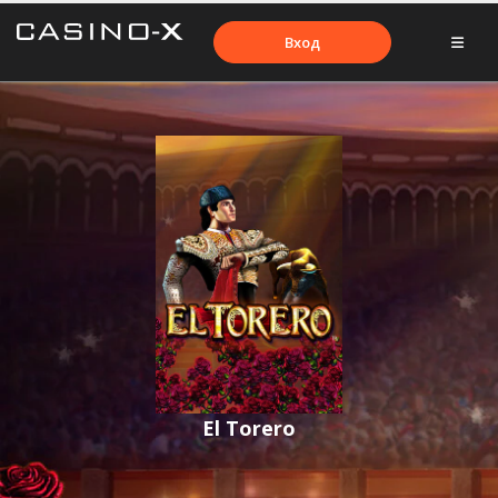
Вход
El Torero