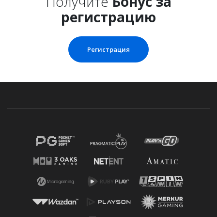
Получите
Бонус за
регистрацию
Регистрация