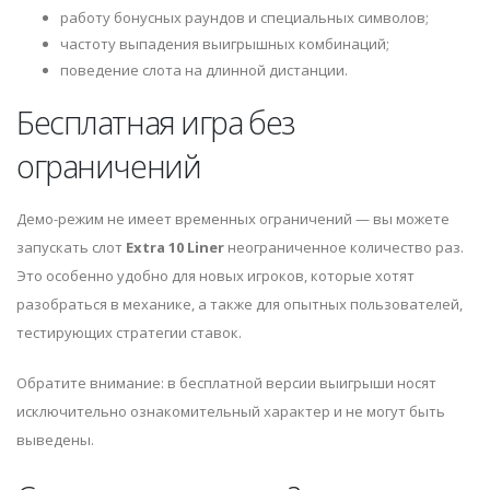
работу бонусных раундов и специальных символов;
частоту выпадения выигрышных комбинаций;
поведение слота на длинной дистанции.
Бесплатная игра без
ограничений
Демо-режим не имеет временных ограничений — вы можете
запускать слот
Extra 10 Liner
неограниченное количество раз.
Это особенно удобно для новых игроков, которые хотят
разобраться в механике, а также для опытных пользователей,
тестирующих стратегии ставок.
Обратите внимание: в бесплатной версии выигрыши носят
исключительно ознакомительный характер и не могут быть
выведены.