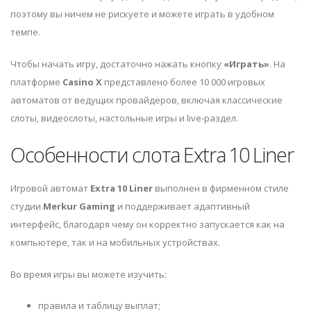
поэтому вы ничем не рискуете и можете играть в удобном
темпе.
Чтобы начать игру, достаточно нажать кнопку
«Играть»
. На
платформе
Casino X
представлено более 10 000 игровых
автоматов от ведущих провайдеров, включая классические
слоты, видеослоты, настольные игры и live-раздел.
Особенности слота Extra 10 Liner
Игровой автомат
Extra 10 Liner
выполнен в фирменном стиле
студии
Merkur Gaming
и поддерживает адаптивный
интерфейс, благодаря чему он корректно запускается как на
компьютере, так и на мобильных устройствах.
Во время игры вы можете изучить:
правила и таблицу выплат;