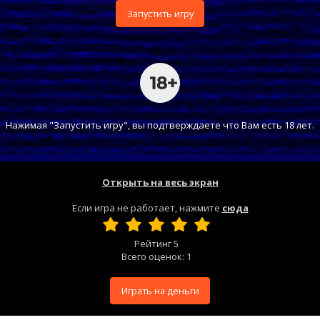
Запустить игру
Нажимая "Запустить игру", вы подтверждаете что Вам есть 18 лет.
Открыть на весь экран
Если игра не работает, нажмите
сюда
Рейтинг
5
Всего оценок:
1
Играть на деньги