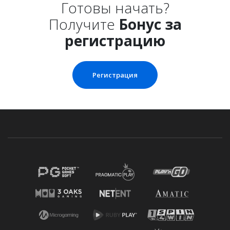
Готовы начать?
Получите
Бонус за
регистрацию
Регистрация