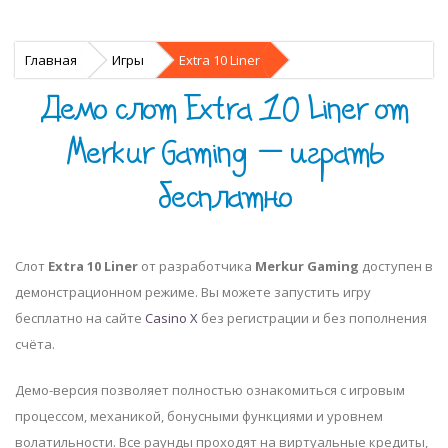
Главная
Игры
Extra 10 Liner
Демо слот Extra 10 Liner от
Merkur Gaming — играть
бесплатно
Слот
Extra 10 Liner
от разработчика
Merkur Gaming
доступен в
демонстрационном режиме. Вы можете запустить игру
бесплатно на сайте
Casino X
без регистрации и без пополнения
счёта.
Демо-версия позволяет полностью ознакомиться с игровым
процессом, механикой, бонусными функциями и уровнем
волатильности. Все раунды проходят на виртуальные кредиты,