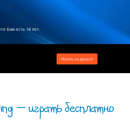
то Вам есть 18 лет.
Играть на деньги
ming — играть бесплатно