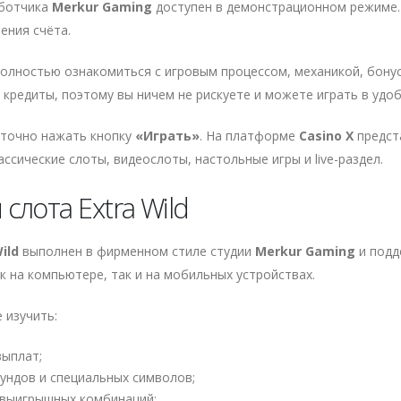
ботчика
Merkur Gaming
доступен в демонстрационном режиме. 
ения счёта.
олностью ознакомиться с игровым процессом, механикой, бону
 кредиты, поэтому вы ничем не рискуете и можете играть в удо
аточно нажать кнопку
«Играть»
. На платформе
Casino X
предст
ссические слоты, видеослоты, настольные игры и live-раздел.
слота Extra Wild
ild
выполнен в фирменном стиле студии
Merkur Gaming
и подд
к на компьютере, так и на мобильных устройствах.
 изучить:
выплат;
ундов и специальных символов;
 выигрышных комбинаций;