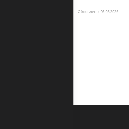
Обновлено:
05.08.2026