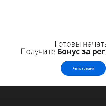
Готовы начат
Получите
Бонус за ре
Регистрация