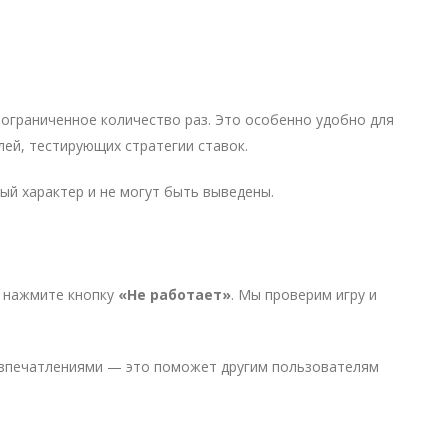
ограниченное количество раз. Это особенно удобно для
лей, тестирующих стратегии ставок.
й характер и не могут быть выведены.
, нажмите кнопку
«Не работает»
. Мы проверим игру и
впечатлениями — это поможет другим пользователям