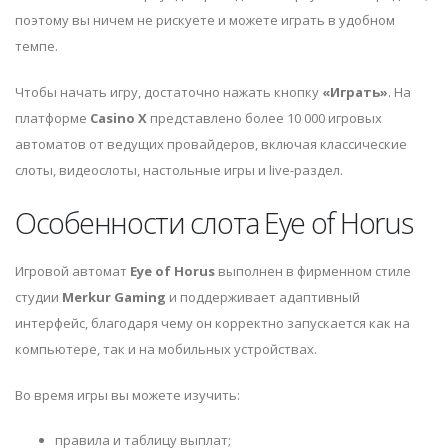
поэтому вы ничем не рискуете и можете играть в удобном
темпе.
Чтобы начать игру, достаточно нажать кнопку
«Играть»
. На
платформе
Casino X
представлено более 10 000 игровых
автоматов от ведущих провайдеров, включая классические
слоты, видеослоты, настольные игры и live-раздел.
Особенности слота Eye of Horus
Игровой автомат
Eye of Horus
выполнен в фирменном стиле
студии
Merkur Gaming
и поддерживает адаптивный
интерфейс, благодаря чему он корректно запускается как на
компьютере, так и на мобильных устройствах.
Во время игры вы можете изучить:
правила и таблицу выплат;