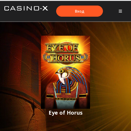
Вход
Eye of Horus