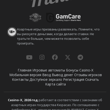
Азартные игры призваны развлекать. Помните, что
вы рискуете деньгами, когда делаете ставки. Не
тратьте больше, чем можете позволить себе
проиграть.
Главная
Игровые автоматы
Бонусы Casino-X
Мобильная версия
Ввод Вывод денег
Отзывы игроков
Контакты
Доступное зеркало
Регистрация
Скачать
Карта сайта
Casino-X, 2026 год
работает в соответствии с законами об
азартных играх государства Кюрасао. По соглашению с
Antillephone N.V., игровая лицензия № 8048/JAZ, Casino-X