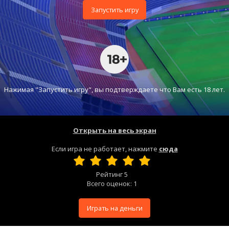
Запустить игру
Нажимая "Запустить игру", вы подтверждаете что Вам есть 18 лет.
Открыть на весь экран
Если игра не работает, нажмите
сюда
Рейтинг
5
Всего оценок:
1
Играть на деньги