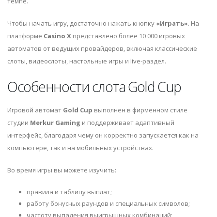
темпе.
Чтобы начать игру, достаточно нажать кнопку
«Играть»
. На
платформе
Casino X
представлено более 10 000 игровых
автоматов от ведущих провайдеров, включая классические
слоты, видеослоты, настольные игры и live-раздел.
Особенности слота Gold Cup
Игровой автомат
Gold Cup
выполнен в фирменном стиле
студии
Merkur Gaming
и поддерживает адаптивный
интерфейс, благодаря чему он корректно запускается как на
компьютере, так и на мобильных устройствах.
Во время игры вы можете изучить:
правила и таблицу выплат;
работу бонусных раундов и специальных символов;
частоту выпадения выигрышных комбинаций;