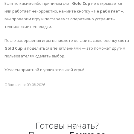
Если по каким-либо причинам слот
Gold Cup
не открывается
или работает некорректно, нажмите кнопку
«Не работает»
.
Мы проверим игру и постараемся оперативно устранить
технические неполадки.
После завершения игры вы можете оставить свою оценку слота
Gold Cup
и поделиться впечатлениями — это поможет другим
пользователям сделать выбор.
Желаем приятной и увлекательной игры!
Обновлено:
09.08.2026
Готовы начать?