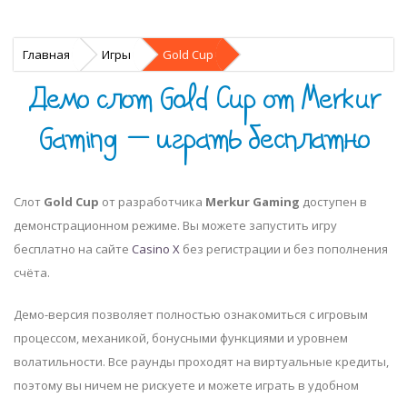
Главная
Игры
Gold Cup
Демо слот Gold Cup от Merkur
Gaming — играть бесплатно
Слот
Gold Cup
от разработчика
Merkur Gaming
доступен в
демонстрационном режиме. Вы можете запустить игру
бесплатно на сайте
Casino X
без регистрации и без пополнения
счёта.
Демо-версия позволяет полностью ознакомиться с игровым
процессом, механикой, бонусными функциями и уровнем
волатильности. Все раунды проходят на виртуальные кредиты,
поэтому вы ничем не рискуете и можете играть в удобном