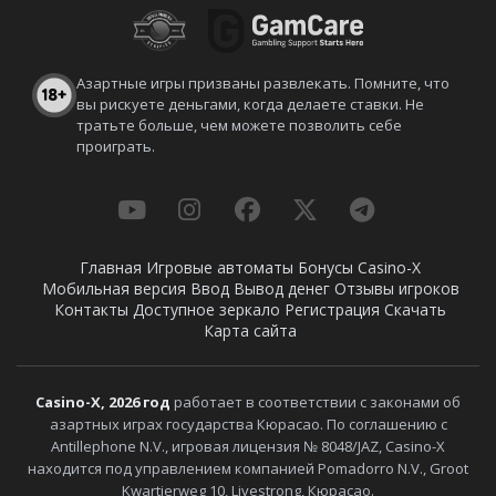
Азартные игры призваны развлекать. Помните, что
вы рискуете деньгами, когда делаете ставки. Не
тратьте больше, чем можете позволить себе
проиграть.
Главная
Игровые автоматы
Бонусы Casino-X
Мобильная версия
Ввод Вывод денег
Отзывы игроков
Контакты
Доступное зеркало
Регистрация
Скачать
Карта сайта
Casino-X, 2026 год
работает в соответствии с законами об
азартных играх государства Кюрасао. По соглашению с
Antillephone N.V., игровая лицензия № 8048/JAZ, Casino-X
находится под управлением компанией Pomadorro N.V., Groot
Kwartierweg 10, Livestrong, Кюрасао.