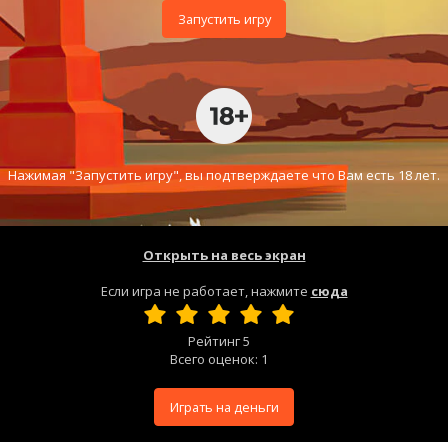
Запустить игру
Нажимая "Запустить игру", вы подтверждаете что Вам есть 18 лет.
Открыть на весь экран
Если игра не работает, нажмите
сюда
Рейтинг
5
Всего оценок:
1
Играть на деньги