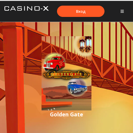
Вход
Golden Gate