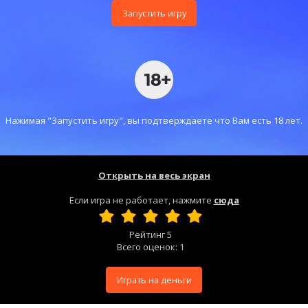
Запустить игру
Нажимая "Запустить игру", вы подтверждаете что Вам есть 18 лет.
Открыть на весь экран
Если игра не работает, нажмите
сюда
Рейтинг
5
Всего оценок:
1
Играть на деньги