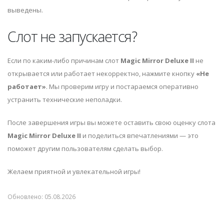
выведены.
Слот не запускается?
Если по каким-либо причинам слот
Magic Mirror Deluxe II
не
открывается или работает некорректно, нажмите кнопку
«Не
работает»
. Мы проверим игру и постараемся оперативно
устранить технические неполадки.
После завершения игры вы можете оставить свою оценку слота
Magic Mirror Deluxe II
и поделиться впечатлениями — это
поможет другим пользователям сделать выбор.
Желаем приятной и увлекательной игры!
Обновлено:
05.08.2026