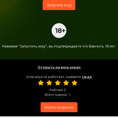
Запустить игру
Нажимая "Запустить игру", вы подтверждаете что Вам есть 18 лет.
Открыть на весь экран
Если игра не работает, нажмите
сюда
Рейтинг
5
Всего оценок:
1
Играть на деньги