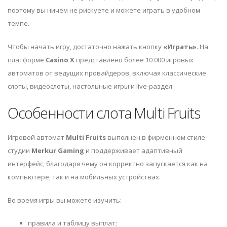
поэтому вы ничем не рискуете и можете играть в удобном
темпе.
Чтобы начать игру, достаточно нажать кнопку
«Играть»
. На
платформе
Casino X
представлено более 10 000 игровых
автоматов от ведущих провайдеров, включая классические
слоты, видеослоты, настольные игры и live-раздел.
Особенности слота Multi Fruits
Игровой автомат
Multi Fruits
выполнен в фирменном стиле
студии
Merkur Gaming
и поддерживает адаптивный
интерфейс, благодаря чему он корректно запускается как на
компьютере, так и на мобильных устройствах.
Во время игры вы можете изучить:
правила и таблицу выплат;