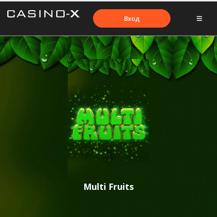
Вход
Multi Fruits