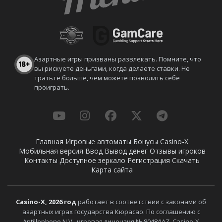
Азартные игры призваны развлекать. Помните, что
вы рискуете деньгами, когда делаете ставки. Не
тратьте больше, чем можете позволить себе
проиграть.
Главная
Игровые автоматы
Бонусы Casino-X
Мобильная версия
Ввод Вывод денег
Отзывы игроков
Контакты
Доступное зеркало
Регистрация
Скачать
Карта сайта
Casino-X, 2026 год
работает в соответствии с законами об
азартных играх государства Кюрасао. По соглашению с
Antillephone N.V., игровая лицензия № 8048/JAZ, Casino-X