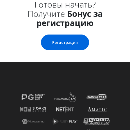
Готовы начать?
Получите
Бонус за
регистрацию
Регистрация