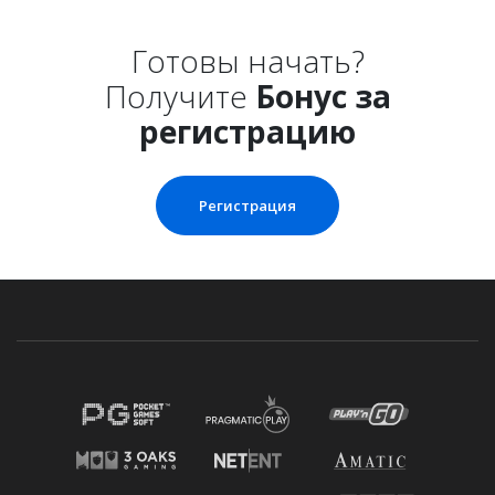
Готовы начать?
Получите
Бонус за
регистрацию
Регистрация