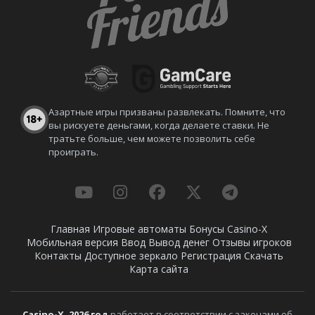
Азартные игры призваны развлекать. Помните, что
вы рискуете деньгами, когда делаете ставки. Не
тратьте больше, чем можете позволить себе
проиграть.
Главная
Игровые автоматы
Бонусы Casino-X
Мобильная версия
Ввод Вывод денег
Отзывы игроков
Контакты
Доступное зеркало
Регистрация
Скачать
Карта сайта
Casino-X, 2026 год
работает в соответствии с законами об