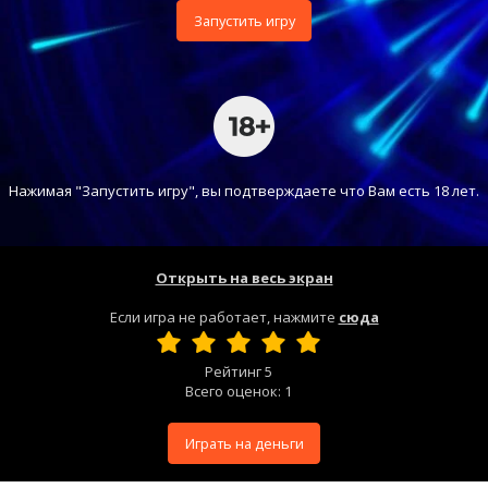
Запустить игру
Нажимая "Запустить игру", вы подтверждаете что Вам есть 18 лет.
Открыть на весь экран
Если игра не работает, нажмите
сюда
Рейтинг
5
Всего оценок:
1
Играть на деньги