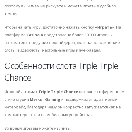
поэтому вы ничем не рискуете и можете играть в удобном
темпе.
Чтобы начать игру, достаточно нажать кнопку
«Играть»
. На
платформе
Casino X
представлено более 10 000 игровых
автоматов от ведущих провайдеров, включая классические
слоты, видеослоты, настольные игры и live-раздел.
Особенности слота Triple Triple
Chance
Игровой автомат
Triple Triple Chance
выполнен в фирменном
стиле студии
Merkur Gaming
и поддерживает адаптивный
интерфейс, благодаря чему он корректно запускается как на
компьютере, так и на мобильных устройствах.
Во время игры вы можете изучить: