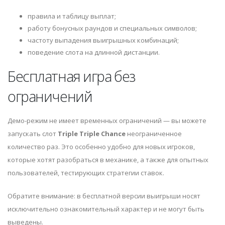
правила и таблицу выплат;
работу бонусных раундов и специальных символов;
частоту выпадения выигрышных комбинаций;
поведение слота на длинной дистанции.
Бесплатная игра без
ограничений
Демо-режим не имеет временных ограничений — вы можете
запускать слот
Triple Triple Chance
неограниченное
количество раз. Это особенно удобно для новых игроков,
которые хотят разобраться в механике, а также для опытных
пользователей, тестирующих стратегии ставок.
Обратите внимание: в бесплатной версии выигрыши носят
исключительно ознакомительный характер и не могут быть
выведены.