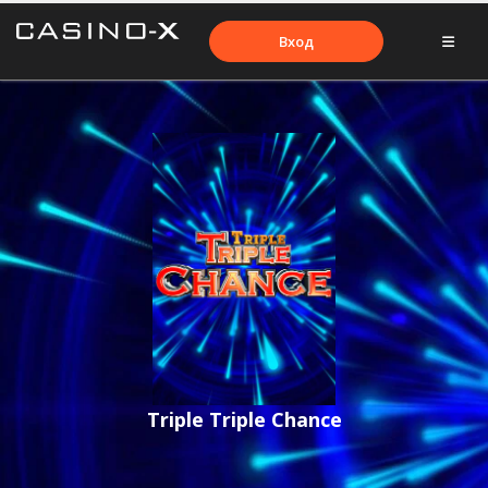
Вход
Triple Triple Chance