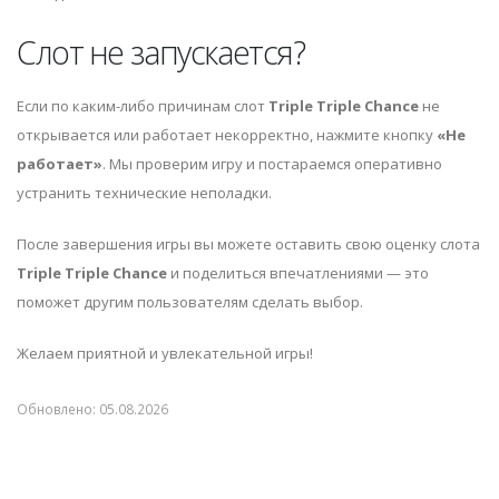
Слот не запускается?
Если по каким-либо причинам слот
Triple Triple Chance
не
открывается или работает некорректно, нажмите кнопку
«Не
работает»
. Мы проверим игру и постараемся оперативно
устранить технические неполадки.
После завершения игры вы можете оставить свою оценку слота
Triple Triple Chance
и поделиться впечатлениями — это
поможет другим пользователям сделать выбор.
Желаем приятной и увлекательной игры!
Обновлено:
05.08.2026