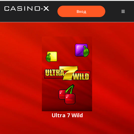
Вход
Ultra 7 Wild