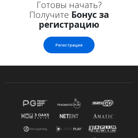
Готовы начать?
Получите
Бонус за
регистрацию
Регистрация